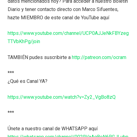
datos mencionados hoy? Para acceder a nuestro Boletín
Diario y tener contacto directo con Marco Sifuentes,
hazte MIEMBRO de este canal de YouTube aquí
https://www.youtube.com/channel/UCP0AJJeNkFBYzeg
TTVbKhPg/join
TAMBIÉN pudes suscribirte a
http://patreon.com/ocram
***
¿Qué es Canal YA?
https://www.youtube.com/watch?v=Zy2_VgBo8zQ
***
Únete a nuestro canal de WHATSAPP aquí
https://whatsapp.com/channel/0029VaAgBeN6RGJLubp