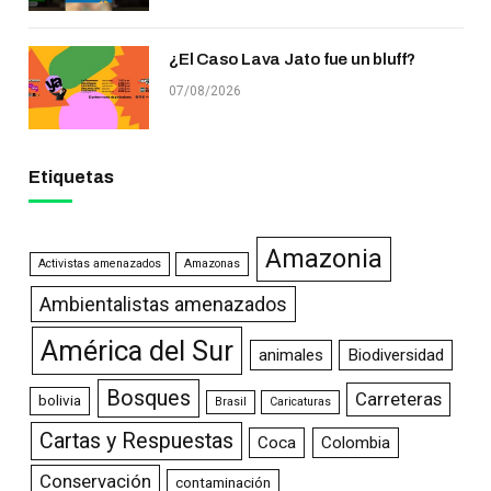
¿El Caso Lava Jato fue un bluff?
07/08/2026
Etiquetas
Amazonia
Activistas amenazados
Amazonas
Ambientalistas amenazados
América del Sur
animales
Biodiversidad
Bosques
Carreteras
bolivia
Brasil
Caricaturas
Cartas y Respuestas
Coca
Colombia
Conservación
contaminación