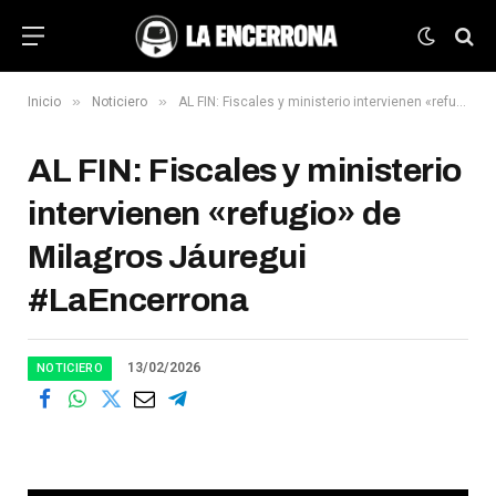
»
»
Inicio
Noticiero
AL FIN: Fiscales y ministerio intervienen «refugio» de Milagros Jáuregui #LaEncerrona
AL FIN: Fiscales y ministerio
intervienen «refugio» de
Milagros Jáuregui
#LaEncerrona
13/02/2026
NOTICIERO