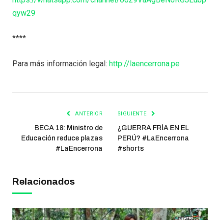
qyw29
****
Para más información legal:
http://laencerrona.pe
ANTERIOR
SIGUIENTE
BECA 18: Ministro de
¿GUERRA FRÍA EN EL
Educación reduce plazas
PERÚ? #LaEncerrona
#LaEncerrona
#shorts
Relacionados