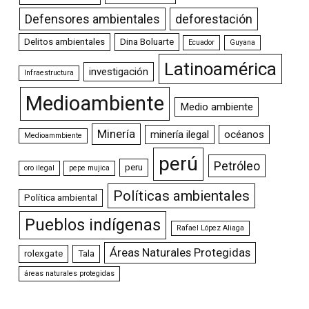
Defensores ambientales
deforestación
Delitos ambientales
Dina Boluarte
Ecuador
Guyana
Latinoamérica
investigación
Infraestructura
Medioambiente
Medio ambiente
Minería
minería ilegal
océanos
Medioammbiente
perú
Petróleo
peru
oro ilegal
pepe mujica
Políticas ambientales
Política ambiental
Pueblos indígenas
Rafael López Aliaga
Áreas Naturales Protegidas
rolexgate
Tala
áreas naturales protegidas