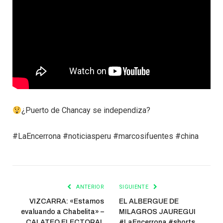
¿Puerto de Chancay se independiza?
#LaEncerrona #noticiasperu #marcosifuentes #china
ANTERIOR
SIGUIENTE
VIZCARRA: «Estamos
EL ALBERGUE DE
evaluando a Chabelita» –
MILAGROS JAUREGUI
CALATEO ELECTORAL
#LaEncerrona #shorts