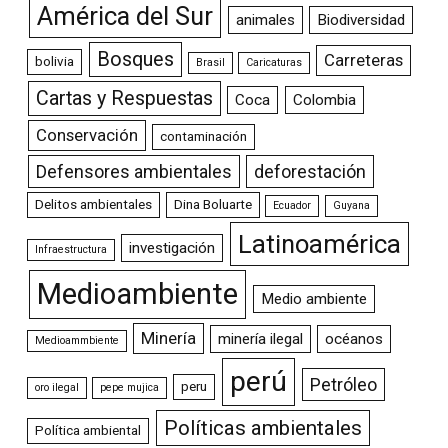
América del Sur
animales
Biodiversidad
Bosques
Carreteras
bolivia
Brasil
Caricaturas
Cartas y Respuestas
Coca
Colombia
Conservación
contaminación
Defensores ambientales
deforestación
Delitos ambientales
Dina Boluarte
Ecuador
Guyana
Latinoamérica
investigación
Infraestructura
Medioambiente
Medio ambiente
Minería
minería ilegal
océanos
Medioammbiente
perú
Petróleo
peru
oro ilegal
pepe mujica
Políticas ambientales
Política ambiental