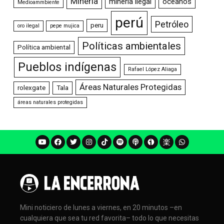
Minería
minería ilegal
océanos
Medioammbiente
perú
Petróleo
peru
oro ilegal
pepe mujica
Políticas ambientales
Política ambiental
Pueblos indígenas
Rafael López Aliaga
Áreas Naturales Protegidas
rolexgate
Tala
áreas naturales protegidas
Mini noticiero de lunes a viernes, en 20 minutos –en
cualquiera que sea tu red favorita– todo lo que necesitas