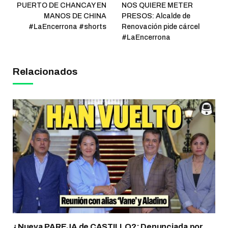
PUERTO DE CHANCAY EN
NOS QUIERE METER
MANOS DE CHINA
PRESOS: Alcalde de
#LaEncerrona #shorts
Renovación pide cárcel
#LaEncerrona
Relacionados
¿Nueva PAREJA de CASTILLO?: Denunciada por