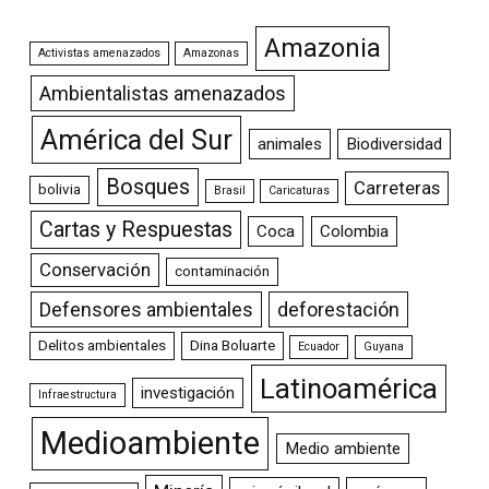
Amazonia
Activistas amenazados
Amazonas
Ambientalistas amenazados
América del Sur
animales
Biodiversidad
Bosques
Carreteras
bolivia
Brasil
Caricaturas
Cartas y Respuestas
Coca
Colombia
Conservación
contaminación
Defensores ambientales
deforestación
Delitos ambientales
Dina Boluarte
Ecuador
Guyana
Latinoamérica
investigación
Infraestructura
Medioambiente
Medio ambiente