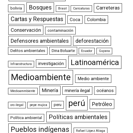
Bosques
Carreteras
bolivia
Brasil
Caricaturas
Cartas y Respuestas
Coca
Colombia
Conservación
contaminación
Defensores ambientales
deforestación
Delitos ambientales
Dina Boluarte
Ecuador
Guyana
Latinoamérica
investigación
Infraestructura
Medioambiente
Medio ambiente
Minería
minería ilegal
océanos
Medioammbiente
perú
Petróleo
peru
oro ilegal
pepe mujica
Políticas ambientales
Política ambiental
Pueblos indígenas
Rafael López Aliaga