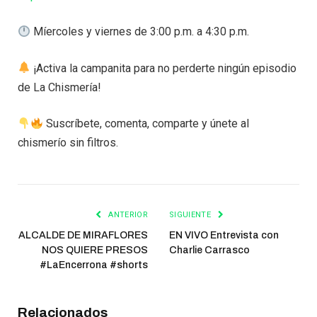
Míercoles y viernes de 3:00 p.m. a 4:30 p.m.
¡Activa la campanita para no perderte ningún episodio
de La Chismería!
Suscríbete, comenta, comparte y únete al
chismerío sin filtros.
ANTERIOR
SIGUIENTE
ALCALDE DE MIRAFLORES
EN VIVO Entrevista con
NOS QUIERE PRESOS
Charlie Carrasco
#LaEncerrona #shorts
Relacionados