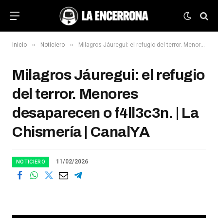
»
»
Inicio
Noticiero
Milagros Jáuregui: el refugio del terror. Menores desaparecen o f4ll3c3n. | La Chismería | CanalYA
Milagros Jáuregui: el refugio
del terror. Menores
desaparecen o f4ll3c3n. | La
Chismería | CanalYA
11/02/2026
NOTICIERO