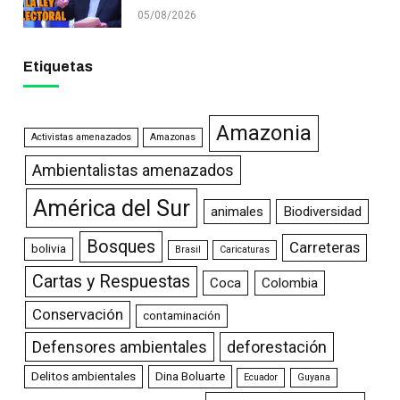
05/08/2026
Etiquetas
Amazonia
Activistas amenazados
Amazonas
Ambientalistas amenazados
América del Sur
animales
Biodiversidad
Bosques
Carreteras
bolivia
Brasil
Caricaturas
Cartas y Respuestas
Coca
Colombia
Conservación
contaminación
Defensores ambientales
deforestación
Delitos ambientales
Dina Boluarte
Ecuador
Guyana