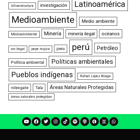
Latinoamérica
investigación
Infraestructura
Medioambiente
Medio ambiente
Minería
minería ilegal
océanos
Medioammbiente
perú
Petróleo
peru
oro ilegal
pepe mujica
Políticas ambientales
Política ambiental
Pueblos indígenas
Rafael López Aliaga
Áreas Naturales Protegidas
rolexgate
Tala
áreas naturales protegidas