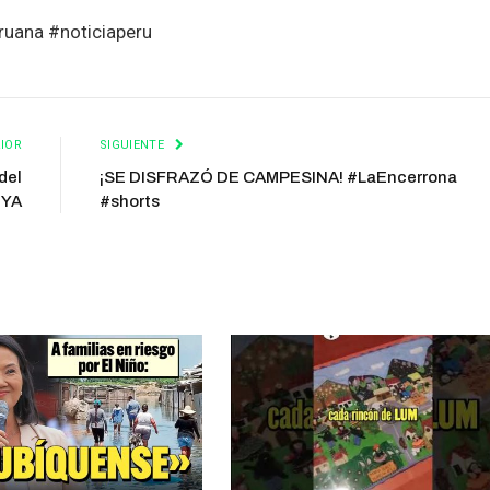
ruana #noticiaperu
IOR
SIGUIENTE
del
¡SE DISFRAZÓ DE CAMPESINA! #LaEncerrona
 YA
#shorts