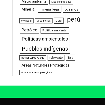
Medio ambiente
Medioammbiente
Minería
minería ilegal
océanos
perú
peru
oro ilegal
pepe mujica
Petróleo
Política ambiental
Políticas ambientales
Pueblos indígenas
rolexgate
Tala
Rafael López Aliaga
Áreas Naturales Protegidas
áreas naturales protegidas