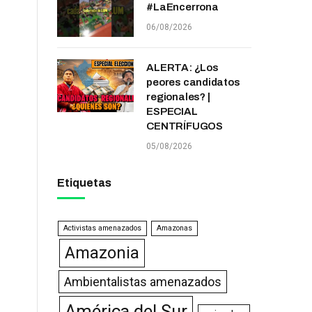
#LaEncerrona
06/08/2026
ALERTA: ¿Los
peores candidatos
regionales? |
ESPECIAL
CENTRÍFUGOS
05/08/2026
Etiquetas
Activistas amenazados
Amazonas
Amazonia
Ambientalistas amenazados
América del Sur