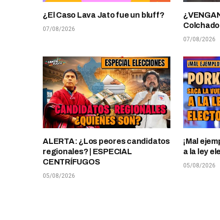
¿El Caso Lava Jato fue un bluff?
¿VENGANZ
Colchado
07/08/2026
07/08/2026
ALERTA: ¿Los peores candidatos
¡Mal ejem
regionales? | ESPECIAL
a la ley 
CENTRÍFUGOS
05/08/2026
05/08/2026