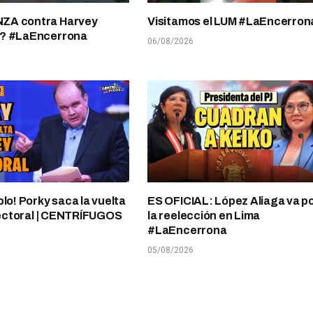
A contra Harvey
Visitamos el LUM #LaEncerron
? #LaEncerrona
06/08/2026
plo! Porky saca la vuelta
ES OFICIAL: López Aliaga va p
electoral | CENTRÍFUGOS
la reelección en Lima
#LaEncerrona
05/08/2026