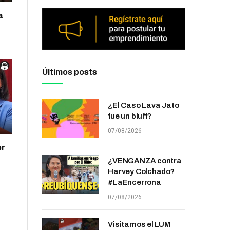
a
Últimos posts
¿El Caso Lava Jato
fue un bluff?
07/08/2026
or
¿VENGANZA contra
Harvey Colchado?
#LaEncerrona
07/08/2026
Visitamos el LUM