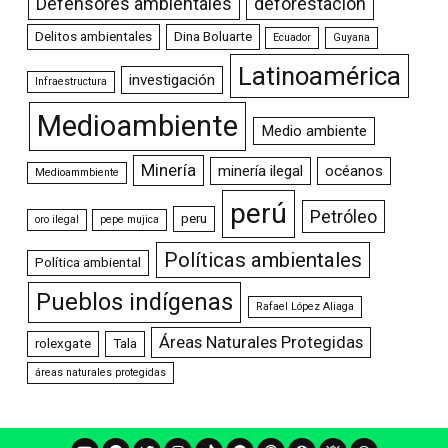
Defensores ambientales
deforestación
Delitos ambientales
Dina Boluarte
Ecuador
Guyana
Latinoamérica
investigación
Infraestructura
Medioambiente
Medio ambiente
Minería
minería ilegal
océanos
Medioammbiente
perú
Petróleo
peru
oro ilegal
pepe mujica
Políticas ambientales
Política ambiental
Pueblos indígenas
Rafael López Aliaga
Áreas Naturales Protegidas
rolexgate
Tala
áreas naturales protegidas