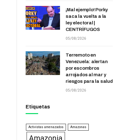
¡Mal ejemplo! Porky
saca la vuelta a la
ley electoral |
CENTRÍFUGOS
05/08/2026
Terremoto en
Venezuela: alertan
por escombros
arrojados al mar y
riesgos para la salud
05/08/2026
Etiquetas
Activistas amenazados
Amazonas
Amazonia