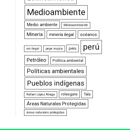
Medioambiente
Medio ambiente
Medioammbiente
Minería
minería ilegal
océanos
perú
peru
oro ilegal
pepe mujica
Petróleo
Política ambiental
Políticas ambientales
Pueblos indígenas
rolexgate
Tala
Rafael López Aliaga
Áreas Naturales Protegidas
áreas naturales protegidas