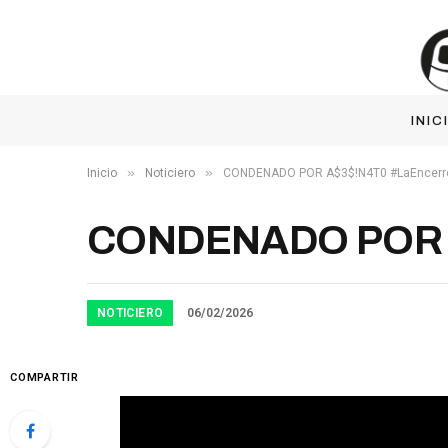
INIC
»
»
Inicio
Noticiero
CONDENADO POR A$3$!N4T0 #LaEncerro
CONDENADO POR A
NOTICIERO
06/02/2026
COMPARTIR