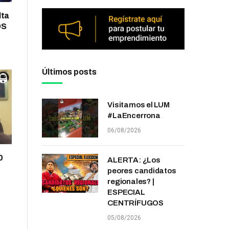
lta
OS
Últimos posts
Visitamos el LUM
#LaEncerrona
06/08/2026
0
ALERTA: ¿Los
peores candidatos
regionales? |
ESPECIAL
CENTRÍFUGOS
05/08/2026