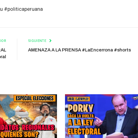
u #politicaperuana
IOR
SIGUIENTE
RAL
AMENAZA A LA PRENSA #LaEncerrona #shorts
ral