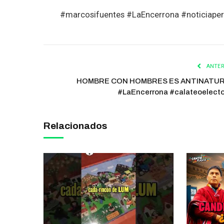
#marcosifuentes #LaEncerrona #noticiaper
ANTER
HOMBRE CON HOMBRES ES ANTINATU
#LaEncerrona #calateoelecto
Relacionados