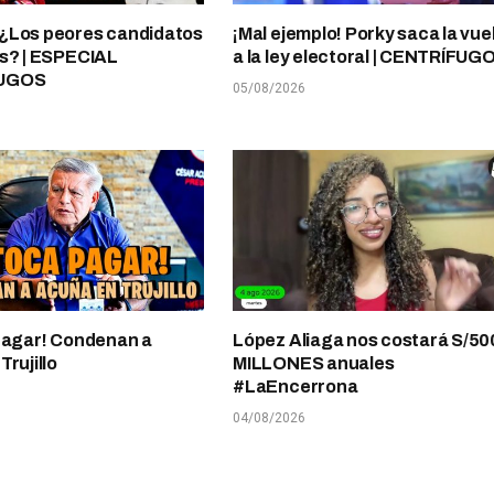
¿Los peores candidatos
¡Mal ejemplo! Porky saca la vue
s? | ESPECIAL
a la ley electoral | CENTRÍFUG
UGOS
05/08/2026
pagar! Condenan a
López Aliaga nos costará S/50
rujillo
MILLONES anuales
#LaEncerrona
04/08/2026