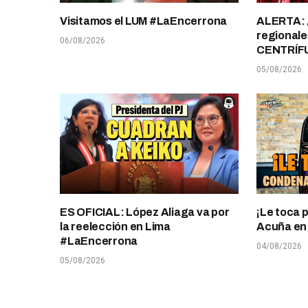
Visitamos el LUM #LaEncerrona
ALERTA: 
regionale
06/08/2026
CENTRÍF
05/08/2026
ES OFICIAL: López Aliaga va por
¡Le toca 
la reelección en Lima
Acuña en T
#LaEncerrona
04/08/2026
05/08/2026