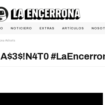
IO
NOTICIERO
EXTRAS
ARTÍCULOS
NOSO
na #shorts
$3$!N4T0 #LaEncerron