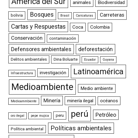
América del Sur
animales
Biodiversidad
Bosques
Carreteras
bolivia
Brasil
Caricaturas
Cartas y Respuestas
Coca
Colombia
Conservación
contaminación
Defensores ambientales
deforestación
Delitos ambientales
Dina Boluarte
Ecuador
Guyana
Latinoamérica
investigación
Infraestructura
Medioambiente
Medio ambiente
Minería
minería ilegal
océanos
Medioammbiente
perú
Petróleo
peru
oro ilegal
pepe mujica
Políticas ambientales
Política ambiental