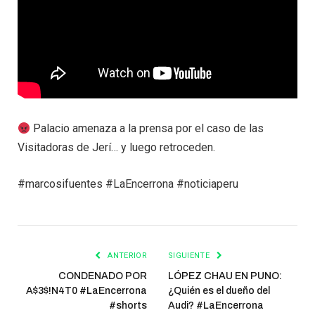
Palacio amenaza a la prensa por el caso de las
Visitadoras de Jerí… y luego retroceden.
#marcosifuentes #LaEncerrona #noticiaperu
ANTERIOR
SIGUIENTE
CONDENADO POR
LÓPEZ CHAU EN PUNO:
A$3$!N4T0 #LaEncerrona
¿Quién es el dueño del
#shorts
Audi? #LaEncerrona