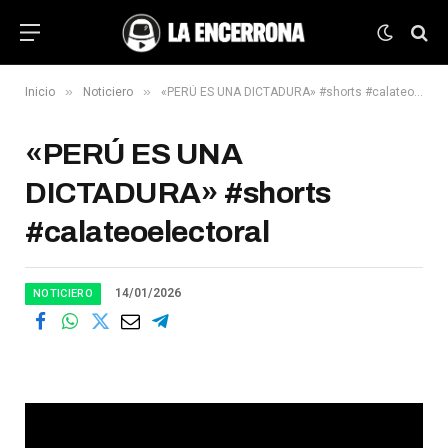
»
»
Inicio
Noticiero
«PERÚ ES UNA DICTADURA» #shorts #calateoelectoral
«PERÚ ES UNA
DICTADURA» #shorts
#calateoelectoral
14/01/2026
NOTICIERO