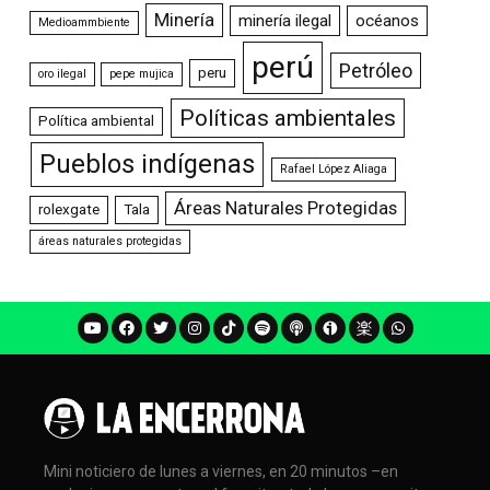
Minería
minería ilegal
océanos
Medioammbiente
perú
Petróleo
peru
oro ilegal
pepe mujica
Políticas ambientales
Política ambiental
Pueblos indígenas
Rafael López Aliaga
Áreas Naturales Protegidas
rolexgate
Tala
áreas naturales protegidas
Mini noticiero de lunes a viernes, en 20 minutos –en