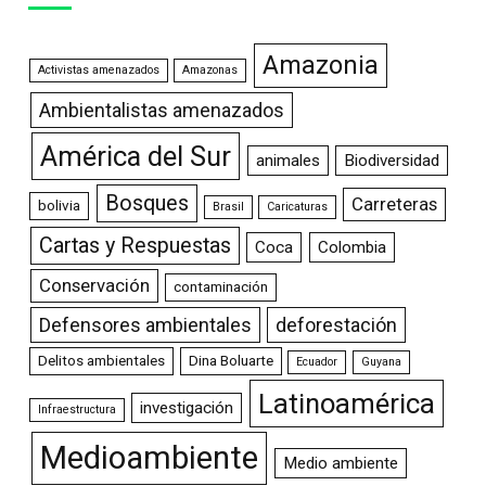
Amazonia
Activistas amenazados
Amazonas
Ambientalistas amenazados
América del Sur
animales
Biodiversidad
Bosques
Carreteras
bolivia
Brasil
Caricaturas
Cartas y Respuestas
Coca
Colombia
Conservación
contaminación
Defensores ambientales
deforestación
Delitos ambientales
Dina Boluarte
Ecuador
Guyana
Latinoamérica
investigación
Infraestructura
Medioambiente
Medio ambiente