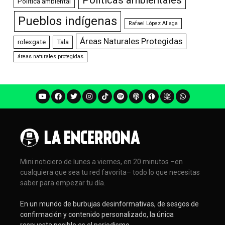
Política ambiental
Pueblos indígenas
Rafael López Aliaga
Áreas Naturales Protegidas
rolexgate
Tala
áreas naturales protegidas
Mini noticiero de lunes a viernes, en 20 minutos –en
cualquiera que sea tu red favorita– todo lo que necesitas
saber para empezar tu día.
En un mundo de burbujas desinformativas, de sesgos de
confirmación y contenido personalizado, la única