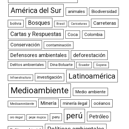
América del Sur
animales
Biodiversidad
Bosques
Carreteras
bolivia
Brasil
Caricaturas
Cartas y Respuestas
Coca
Colombia
Conservación
contaminación
Defensores ambientales
deforestación
Delitos ambientales
Dina Boluarte
Ecuador
Guyana
Latinoamérica
investigación
Infraestructura
Medioambiente
Medio ambiente
Minería
minería ilegal
océanos
Medioammbiente
perú
Petróleo
peru
oro ilegal
pepe mujica
Políticas ambientales