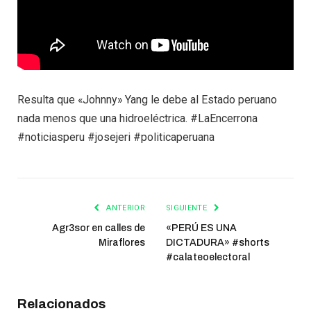
Resulta que «Johnny» Yang le debe al Estado peruano
nada menos que una hidroeléctrica. #LaEncerrona
#noticiasperu #josejeri #politicaperuana
ANTERIOR
SIGUIENTE
Agr3sor en calles de
«PERÚ ES UNA
Miraflores
DICTADURA» #shorts
#calateoelectoral
Relacionados