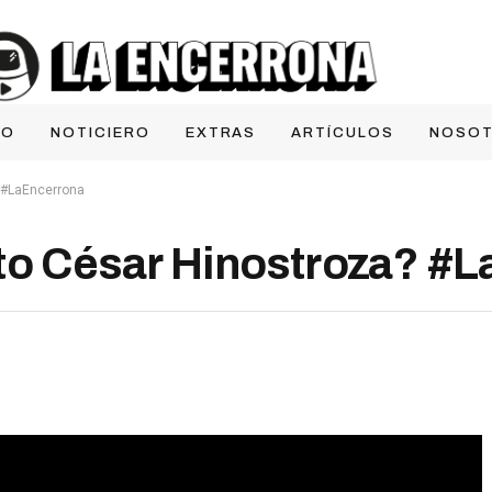
IO
NOTICIERO
EXTRAS
ARTÍCULOS
NOSO
? #LaEncerrona
to César Hinostroza? #