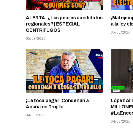
ALERTA: ¿Los peores candidatos
¡Mal ejem
regionales? | ESPECIAL
a la ley 
CENTRÍFUGOS
05/08/2026
05/08/2026
¡Le toca pagar! Condenan a
López Ali
Acuña en Trujillo
MILLONES
#LaEnce
04/08/2026
04/08/2026