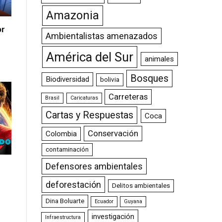
Amazonia
or
Ambientalistas amenazados
América del Sur
animales
Bosques
Biodiversidad
bolivia
Carreteras
Brasil
Caricaturas
Cartas y Respuestas
Coca
Conservación
Colombia
contaminación
Defensores ambientales
deforestación
Delitos ambientales
Dina Boluarte
Ecuador
Guyana
investigación
Infraestructura