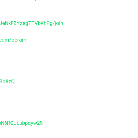
JJeNkFBYzegTTVbKhPg/join
n.com/ocram
gBo8zQ
BeN6RGJLubpqyw29