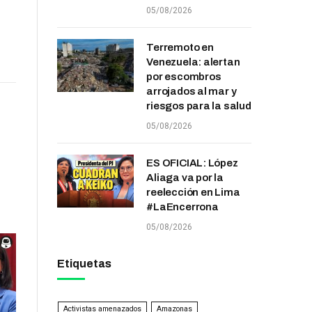
05/08/2026
Terremoto en
Venezuela: alertan
por escombros
arrojados al mar y
riesgos para la salud
05/08/2026
ES OFICIAL: López
Aliaga va por la
reelección en Lima
#LaEncerrona
05/08/2026
Etiquetas
Activistas amenazados
Amazonas