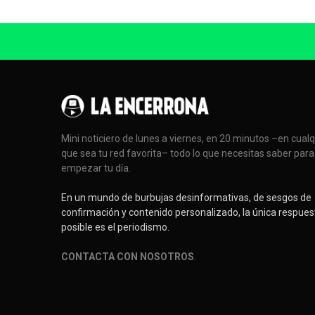
Mini noticiero de lunes a viernes, en 20 minutos –en cual
que sea tu red favorita– todo lo que necesitas saber para
empezar tu día.
En un mundo de burbujas desinformativas, de sesgos de
confirmación y contenido personalizado, la única respues
posible es el periodismo.
CONTACTA CON NOSOTROS
.