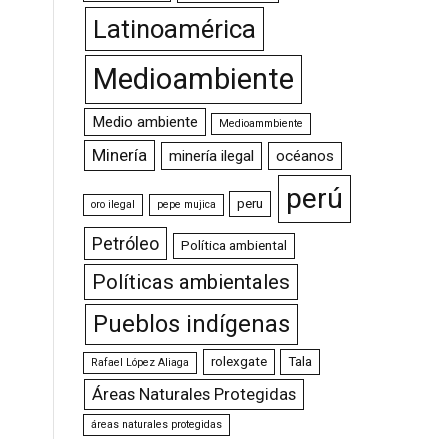
Latinoamérica
Medioambiente
Medio ambiente
Medioammbiente
Minería
minería ilegal
océanos
perú
peru
oro ilegal
pepe mujica
Petróleo
Política ambiental
Políticas ambientales
Pueblos indígenas
rolexgate
Tala
Rafael López Aliaga
Áreas Naturales Protegidas
áreas naturales protegidas