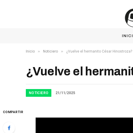
INIC
»
»
Inicio
Noticiero
¿Vuelve el hermanito César Hinostroza
¿Vuelve el hermani
NOTICIERO
21/11/2025
COMPARTIR