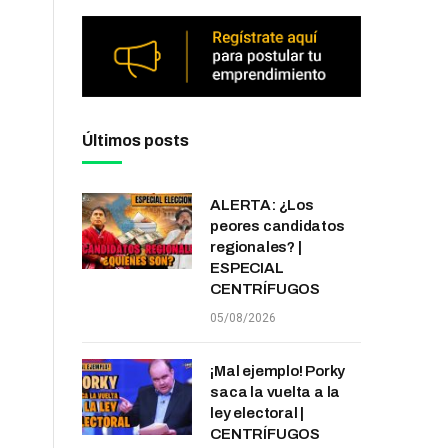
Últimos posts
ALERTA: ¿Los
peores candidatos
regionales? |
ESPECIAL
CENTRÍFUGOS
05/08/2026
¡Mal ejemplo! Porky
saca la vuelta a la
ley electoral |
CENTRÍFUGOS