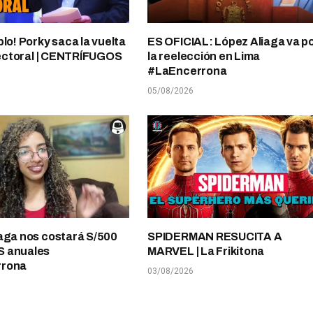
plo! Porky saca la vuelta
ES OFICIAL: López Aliaga va p
electoral | CENTRÍFUGOS
la reelección en Lima
#LaEncerrona
05/08/2026
aga nos costará S/500
SPIDERMAN RESUCITA A
 anuales
MARVEL | La Frikitona
rrona
03/08/2026