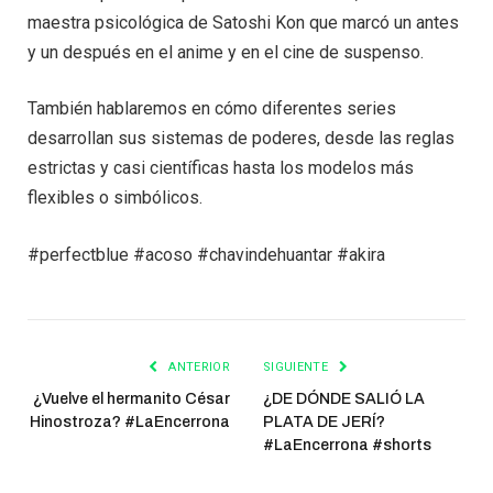
maestra psicológica de Satoshi Kon que marcó un antes
y un después en el anime y en el cine de suspenso.
También hablaremos en cómo diferentes series
desarrollan sus sistemas de poderes, desde las reglas
estrictas y casi científicas hasta los modelos más
flexibles o simbólicos.
#perfectblue #acoso #chavindehuantar #akira
ANTERIOR
SIGUIENTE
¿Vuelve el hermanito César
¿DE DÓNDE SALIÓ LA
Hinostroza? #LaEncerrona
PLATA DE JERÍ?
#LaEncerrona #shorts