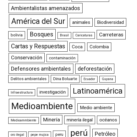
Ambientalistas amenazados
América del Sur
animales
Biodiversidad
Bosques
Carreteras
bolivia
Brasil
Caricaturas
Cartas y Respuestas
Coca
Colombia
Conservación
contaminación
Defensores ambientales
deforestación
Delitos ambientales
Dina Boluarte
Ecuador
Guyana
Latinoamérica
investigación
Infraestructura
Medioambiente
Medio ambiente
Minería
minería ilegal
océanos
Medioammbiente
perú
Petróleo
peru
oro ilegal
pepe mujica