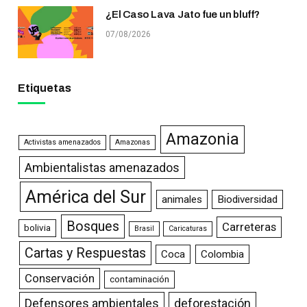
¿El Caso Lava Jato fue un bluff?
07/08/2026
Etiquetas
Amazonia
Activistas amenazados
Amazonas
Ambientalistas amenazados
América del Sur
animales
Biodiversidad
Bosques
Carreteras
bolivia
Brasil
Caricaturas
Cartas y Respuestas
Coca
Colombia
Conservación
contaminación
Defensores ambientales
deforestación