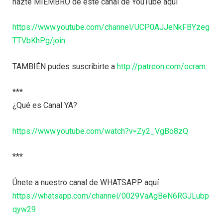
hazte MIEMBRO de este canal de YouTube aquí
https://www.youtube.com/channel/UCP0AJJeNkFBYzeg
TTVbKhPg/join
TAMBIÉN pudes suscribirte a
http://patreon.com/ocram
***
¿Qué es Canal YA?
https://www.youtube.com/watch?v=Zy2_VgBo8zQ
***
Únete a nuestro canal de WHATSAPP aquí
https://whatsapp.com/channel/0029VaAgBeN6RGJLubp
qyw29