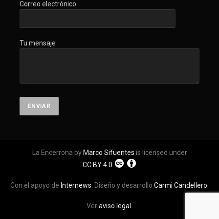
Correo electrónico
Tu mensaje
La Encerrona by
Marco Sifuentes
is licensed under
CC BY 4.0
Con el apoyo de
Internews
. Diseño y desarrollo
Carmi Candellero
.
Ver
aviso legal
.