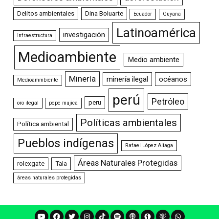
Delitos ambientales
Dina Boluarte
Ecuador
Guyana
Latinoamérica
investigación
Infraestructura
Medioambiente
Medio ambiente
Minería
minería ilegal
océanos
Medioammbiente
perú
Petróleo
peru
oro ilegal
pepe mujica
Políticas ambientales
Política ambiental
Pueblos indígenas
Rafael López Aliaga
Áreas Naturales Protegidas
rolexgate
Tala
áreas naturales protegidas