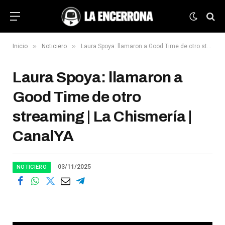
»
»
Inicio
Noticiero
Laura Spoya: llamaron a Good Time de otro streaming | La Chismería | CanalYA
Laura Spoya: llamaron a
Good Time de otro
streaming | La Chismería |
CanalYA
03/11/2025
NOTICIERO