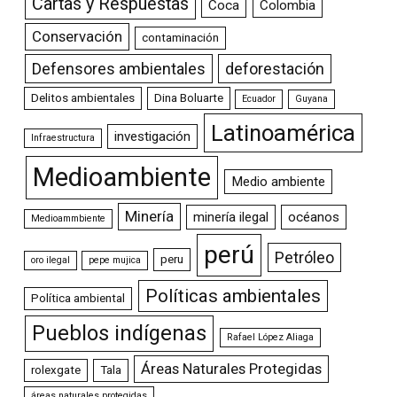
Cartas y Respuestas
Coca
Colombia
Conservación
contaminación
Defensores ambientales
deforestación
Delitos ambientales
Dina Boluarte
Ecuador
Guyana
Latinoamérica
investigación
Infraestructura
Medioambiente
Medio ambiente
Minería
minería ilegal
océanos
Medioammbiente
perú
Petróleo
peru
oro ilegal
pepe mujica
Políticas ambientales
Política ambiental
Pueblos indígenas
Rafael López Aliaga
Áreas Naturales Protegidas
rolexgate
Tala
áreas naturales protegidas