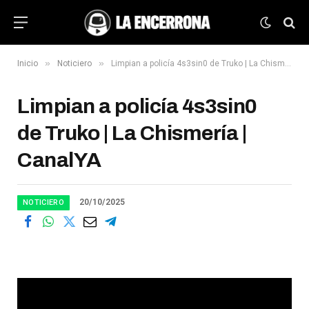
»
»
Inicio
Noticiero
Limpian a policía 4s3sin0 de Truko | La Chismería | CanalYA
Limpian a policía 4s3sin0
de Truko | La Chismería |
CanalYA
20/10/2025
NOTICIERO