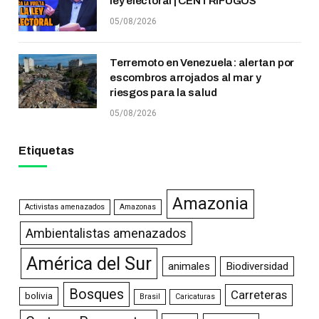
ley electoral | CENTRÍFUGOS
05/08/2026
Terremoto en Venezuela: alertan por
escombros arrojados al mar y
riesgos para la salud
05/08/2026
Etiquetas
Amazonia
Activistas amenazados
Amazonas
Ambientalistas amenazados
América del Sur
animales
Biodiversidad
Bosques
Carreteras
bolivia
Brasil
Caricaturas