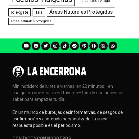
Rafael López Aliaga
Áreas Naturales Protegidas
rolexgate
Tala
áreas naturales protegidas
Mini noticiero de lunes a viernes, en 20 minutos –en
cualquiera que sea tu red favorita– todo lo que necesitas
saber para empezar tu día.
En un mundo de burbujas desinformativas, de sesgos de
confirmación y contenido personalizado, la única
respuesta posible es el periodismo.
CONTACTA CON NOSOTROS
.