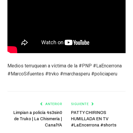
Medios terruquean a víctima de la #PNP #LaEncerrona
#MarcoSifuentes #trvko #marchasperu #policiaperu
ANTERIOR
SIGUIENTE
Limpian a policía 4s3sin0
PATTY CHIRINOS
de Truko | La Chismería |
HUMILLADA EN TV
CanalYA
#LaEncerrona #shorts