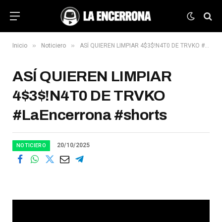
»
»
Inicio
Noticiero
ASÍ QUIEREN LIMPIAR 4$3$!N4T0 DE TRVKO #LaEncerrona #shorts
ASÍ QUIEREN LIMPIAR
4$3$!N4T0 DE TRVKO
#LaEncerrona #shorts
20/10/2025
NOTICIERO