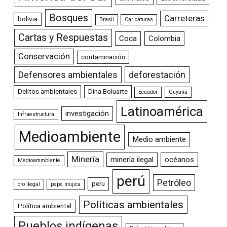
Bosques
Carreteras
bolivia
Brasil
Caricaturas
Cartas y Respuestas
Coca
Colombia
Conservación
contaminación
Defensores ambientales
deforestación
Delitos ambientales
Dina Boluarte
Ecuador
Guyana
Latinoamérica
investigación
Infraestructura
Medioambiente
Medio ambiente
Minería
minería ilegal
océanos
Medioammbiente
perú
Petróleo
peru
oro ilegal
pepe mujica
Políticas ambientales
Política ambiental
Pueblos indígenas