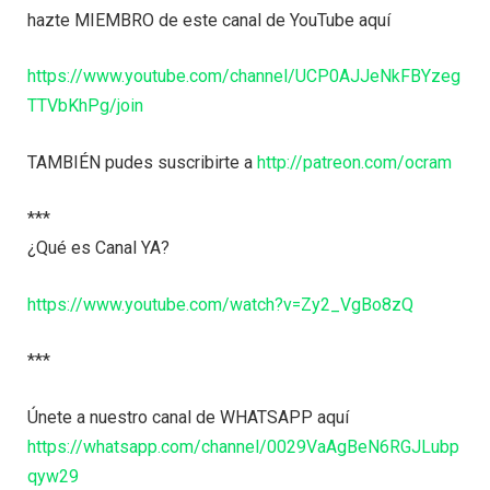
hazte MIEMBRO de este canal de YouTube aquí
https://www.youtube.com/channel/UCP0AJJeNkFBYzeg
TTVbKhPg/join
TAMBIÉN pudes suscribirte a
http://patreon.com/ocram
***
¿Qué es Canal YA?
https://www.youtube.com/watch?v=Zy2_VgBo8zQ
***
Únete a nuestro canal de WHATSAPP aquí
https://whatsapp.com/channel/0029VaAgBeN6RGJLubp
qyw29