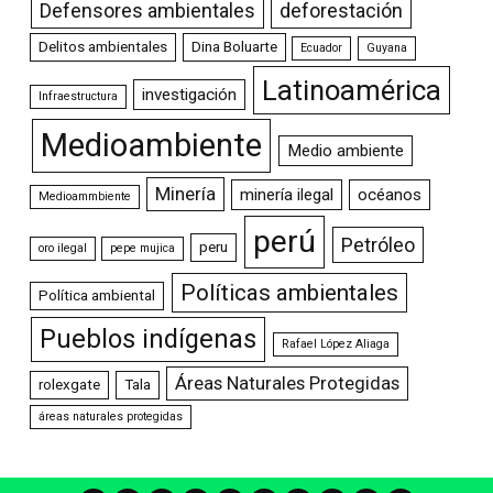
Defensores ambientales
deforestación
Delitos ambientales
Dina Boluarte
Ecuador
Guyana
Latinoamérica
investigación
Infraestructura
Medioambiente
Medio ambiente
Minería
minería ilegal
océanos
Medioammbiente
perú
Petróleo
peru
oro ilegal
pepe mujica
Políticas ambientales
Política ambiental
Pueblos indígenas
Rafael López Aliaga
Áreas Naturales Protegidas
rolexgate
Tala
áreas naturales protegidas