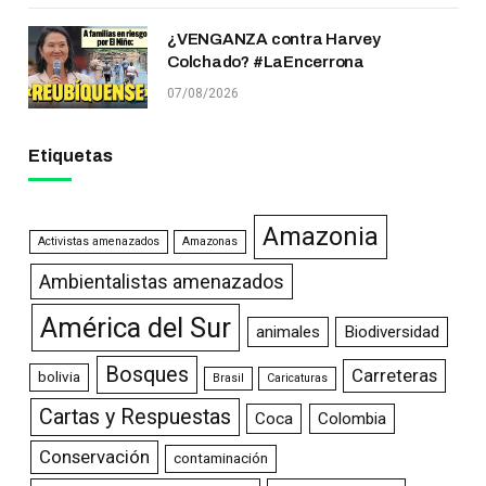
¿VENGANZA contra Harvey
Colchado? #LaEncerrona
07/08/2026
Etiquetas
Amazonia
Activistas amenazados
Amazonas
Ambientalistas amenazados
América del Sur
animales
Biodiversidad
Bosques
Carreteras
bolivia
Brasil
Caricaturas
Cartas y Respuestas
Coca
Colombia
Conservación
contaminación