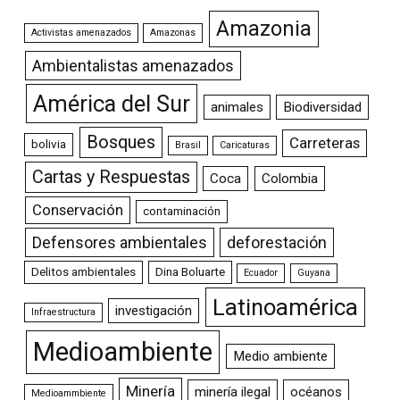
Amazonia
Activistas amenazados
Amazonas
Ambientalistas amenazados
América del Sur
animales
Biodiversidad
Bosques
Carreteras
bolivia
Brasil
Caricaturas
Cartas y Respuestas
Coca
Colombia
Conservación
contaminación
Defensores ambientales
deforestación
Delitos ambientales
Dina Boluarte
Ecuador
Guyana
Latinoamérica
investigación
Infraestructura
Medioambiente
Medio ambiente
Minería
minería ilegal
océanos
Medioammbiente