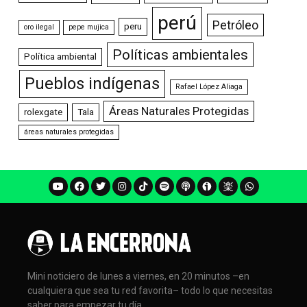
perú
Petróleo
peru
oro ilegal
pepe mujica
Políticas ambientales
Política ambiental
Pueblos indígenas
Rafael López Aliaga
Áreas Naturales Protegidas
rolexgate
Tala
áreas naturales protegidas
Mini noticiero de lunes a viernes, en 20 minutos –en
cualquiera que sea tu red favorita– todo lo que necesitas
saber para empezar tu día.