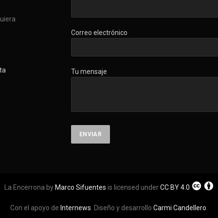
quiera
Correo electrónico
ta
Tu mensaje
La Encerrona by
Marco Sifuentes
is licensed under
CC BY 4.0
Con el apoyo de
Internews
. Diseño y desarrollo
Carmi Candellero
.