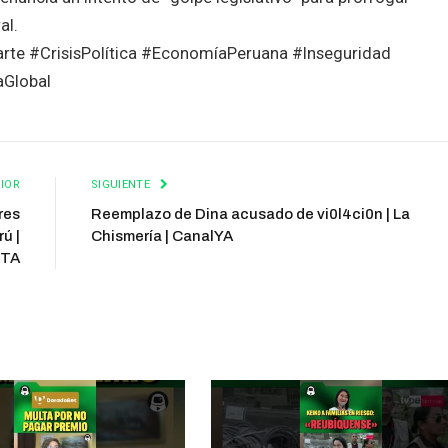
al.
rte #CrisisPolítica #EconomíaPeruana #Inseguridad
aGlobal
IOR
SIGUIENTE
res
Reemplazo de Dina acusado de vi0l4ci0n | La
ú |
Chismería | CanalYA
STA