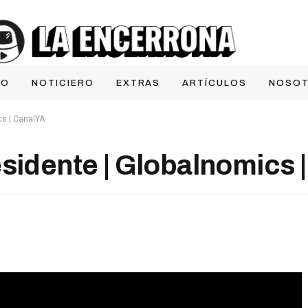
IO
NOTICIERO
EXTRAS
ARTÍCULOS
NOSO
cs | CanalYA
esidente | Globalnomics 