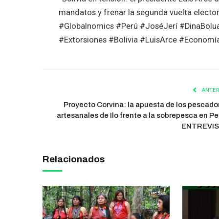
mandatos y frenar la segunda vuelta elector
#Globalnomics #Perú #JoséJerí #DinaBolua
#Extorsiones #Bolivia #LuisArce #Economí
ANTER
Proyecto Corvina: la apuesta de los pescado
artesanales de Ilo frente a la sobrepesca en Per
ENTREVI
Relacionados