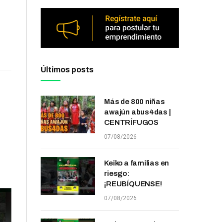
Últimos posts
Más de 800 niñas
awajún abus4das |
CENTRÍFUGOS
07/08/2026
Keiko a familias en
riesgo:
¡REUBÍQUENSE!
07/08/2026