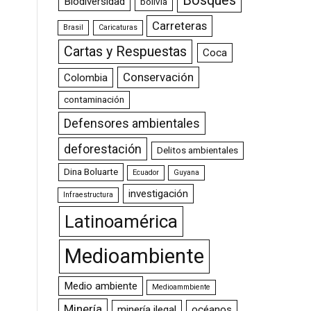
Bosques
Biodiversidad
bolivia
Carreteras
Brasil
Caricaturas
Cartas y Respuestas
Coca
Conservación
Colombia
contaminación
Defensores ambientales
deforestación
Delitos ambientales
Dina Boluarte
Ecuador
Guyana
investigación
Infraestructura
Latinoamérica
Medioambiente
Medio ambiente
Medioammbiente
Minería
minería ilegal
océanos