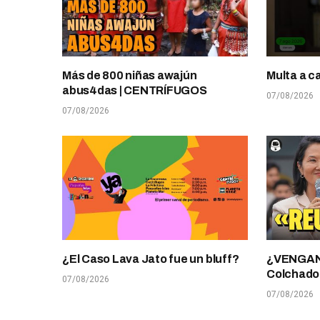
Más de 800 niñas awajún
Multa a c
abus4das | CENTRÍFUGOS
07/08/2026
07/08/2026
¿El Caso Lava Jato fue un bluff?
¿VENGANZ
Colchado
07/08/2026
07/08/2026