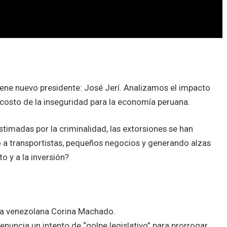
tiene nuevo presidente: José Jerí. Analizamos el impacto
l costo de la inseguridad para la economía peruana.
timadas por la criminalidad, las extorsiones se han
o a transportistas, pequeños negocios y generando alzas
o y a la inversión?
tora venezolana Corina Machado.
denuncia un intento de “golpe legislativo” para prorrogar