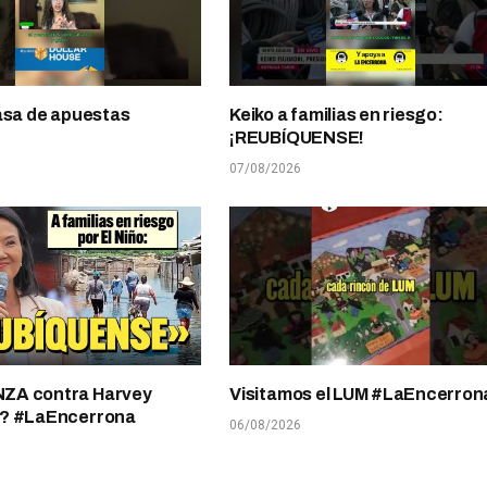
asa de apuestas
Keiko a familias en riesgo:
¡REUBÍQUENSE!
07/08/2026
A contra Harvey
Visitamos el LUM #LaEncerron
? #LaEncerrona
06/08/2026