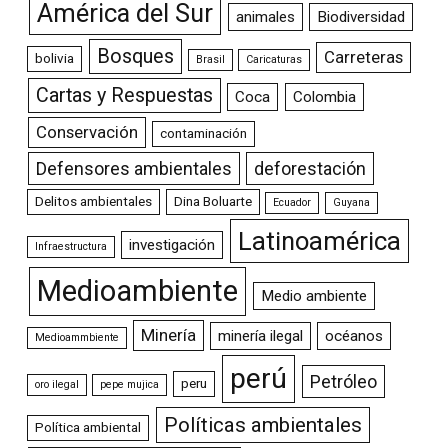
América del Sur
animales
Biodiversidad
Bosques
Carreteras
bolivia
Brasil
Caricaturas
Cartas y Respuestas
Coca
Colombia
Conservación
contaminación
Defensores ambientales
deforestación
Delitos ambientales
Dina Boluarte
Ecuador
Guyana
Latinoamérica
investigación
Infraestructura
Medioambiente
Medio ambiente
Minería
minería ilegal
océanos
Medioammbiente
perú
Petróleo
peru
oro ilegal
pepe mujica
Políticas ambientales
Política ambiental