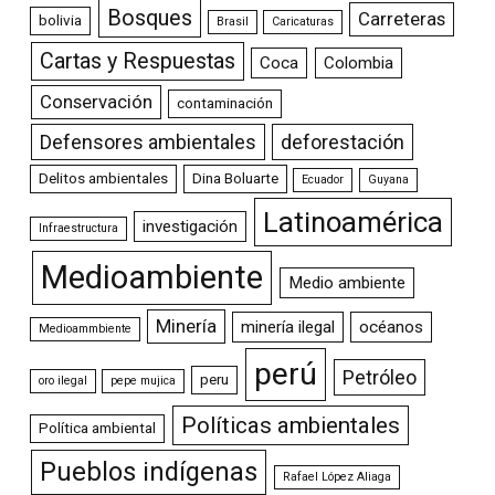
Bosques
Carreteras
bolivia
Brasil
Caricaturas
Cartas y Respuestas
Coca
Colombia
Conservación
contaminación
Defensores ambientales
deforestación
Delitos ambientales
Dina Boluarte
Ecuador
Guyana
Latinoamérica
investigación
Infraestructura
Medioambiente
Medio ambiente
Minería
minería ilegal
océanos
Medioammbiente
perú
Petróleo
peru
oro ilegal
pepe mujica
Políticas ambientales
Política ambiental
Pueblos indígenas
Rafael López Aliaga