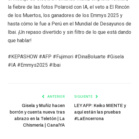
la fiebre de las fotos Polaroid con IA, el veto a El Rincón
de los Muertos, los ganadores de los Emmys 2025 y
hasta cómo le fue a Perú en el Mundial de Desayunos de
Ibai. ¡Un repaso divertido y sin filtro de lo que está dando
que hablar!
#KEPASHOW #AFP #Fujimori #DinaBoluarte #Gisela
#IA #Emmys2025 #Ibai
ANTERIOR
SIGUIENTE
Gisela y Muñiz hacen
LEY AFP: Keiko MIENTE y
borrón y cuenta nueva tras
aquí están las pruebas
abrazo en la Teletón | La
#LaEncerrona
Chismería | CanalYA