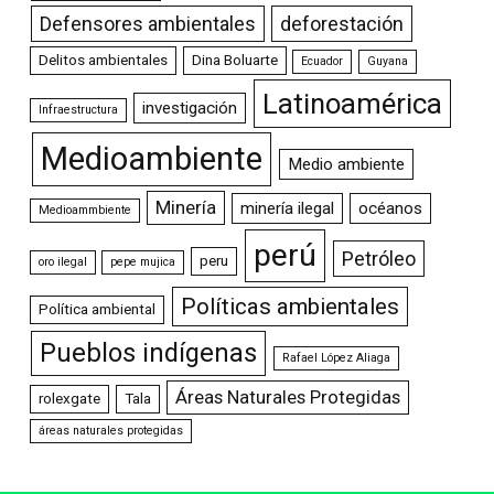
Defensores ambientales
deforestación
Delitos ambientales
Dina Boluarte
Ecuador
Guyana
Latinoamérica
investigación
Infraestructura
Medioambiente
Medio ambiente
Minería
minería ilegal
océanos
Medioammbiente
perú
Petróleo
peru
oro ilegal
pepe mujica
Políticas ambientales
Política ambiental
Pueblos indígenas
Rafael López Aliaga
Áreas Naturales Protegidas
rolexgate
Tala
áreas naturales protegidas