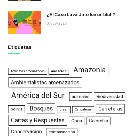
¿El Caso Lava Jato fue un bluff?
07/08/2026
Etiquetas
Amazonia
Activistas amenazados
Amazonas
Ambientalistas amenazados
América del Sur
animales
Biodiversidad
Bosques
Carreteras
bolivia
Brasil
Caricaturas
Cartas y Respuestas
Coca
Colombia
Conservación
contaminación