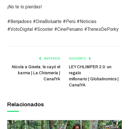
¡No te lo pierdas!
#Benjadoes #DinaBoluarte #Perú #Noticias
#VotoDigital #Scooter #CinePeruano #TrenesDePorky
ANTERIOR
SIGUIENTE
Nicola a Gisela: le cayó el
LEY CHLIMPER 2.0: un
karma | La Chismería |
regalo
CanalYA
millonario | Globalnomics |
CanalYA
Relacionados