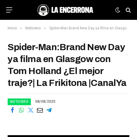
»
»
Inicio
Noticiero
Spider-Man:Brand New Day ya filma en Glasgow con Tom Holland ¿El mejor traje?| La Frikitona |CanalYa
Spider-Man:Brand New Day
ya filma en Glasgow con
Tom Holland ¿El mejor
traje?| La Frikitona |CanalYa
08/08/2025
NOTICIERO