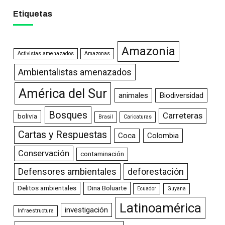
Etiquetas
Amazonia
Activistas amenazados
Amazonas
Ambientalistas amenazados
América del Sur
animales
Biodiversidad
Bosques
Carreteras
bolivia
Brasil
Caricaturas
Cartas y Respuestas
Coca
Colombia
Conservación
contaminación
Defensores ambientales
deforestación
Delitos ambientales
Dina Boluarte
Ecuador
Guyana
Latinoamérica
investigación
Infraestructura