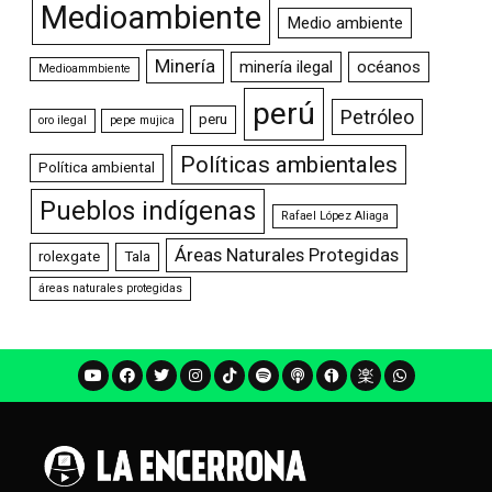
Medioambiente
Medio ambiente
Minería
minería ilegal
océanos
Medioammbiente
perú
Petróleo
peru
oro ilegal
pepe mujica
Políticas ambientales
Política ambiental
Pueblos indígenas
Rafael López Aliaga
Áreas Naturales Protegidas
rolexgate
Tala
áreas naturales protegidas