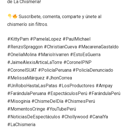
de La Chismería!
Suscríbete, comenta, comparte y únete al
chismerío sin filtros.
#KittyPam #PamelaLopez #PaulMichael
#RenzoSpraggon #ChristianCueva #MacarenaGastaldo
#OneliaMolina #MarioIrivarren #EstoEsGuerra
#JaimeAlexisArticaLaTorre #CoronelPNP
#CoronelSUAT #PolicíaPeruana #PolicíaDenunciado
#MelissaMárquez #JhonCorrea
#UnRoboHastaLasPatas #LosProductores #Ampay
#FarándulaPeruana #EspectáculosPerú #FarándulaPerú
#Misoginia #ChismeDelDía #ChismesPerú
#MomentosCringe #YouTubePerú
#NoticiasDeEspectáculos #Chollywood #CanalYa
#LaChismeria