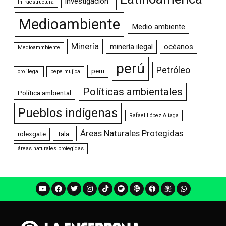
investigación
Infraestructura
Medioambiente
Medio ambiente
Minería
minería ilegal
océanos
Medioammbiente
perú
Petróleo
peru
oro ilegal
pepe mujica
Políticas ambientales
Política ambiental
Pueblos indígenas
Rafael López Aliaga
Áreas Naturales Protegidas
rolexgate
Tala
áreas naturales protegidas