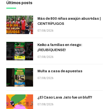
Últimos posts
Más de 800 niñas awajún abus4das |
CENTRÍFUGOS
07/08/2026
Keiko a familias en riesgo:
¡REUBÍQUENSE!
07/08/2026
Multa a casa de apuestas
07/08/2026
¿El Caso Lava Jato fue un bluff?
07/08/2026