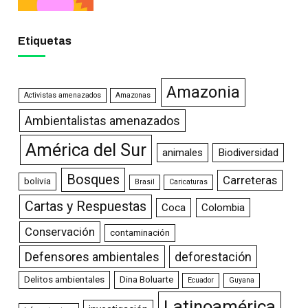
Etiquetas
Amazonia
Activistas amenazados
Amazonas
Ambientalistas amenazados
América del Sur
animales
Biodiversidad
Bosques
Carreteras
bolivia
Brasil
Caricaturas
Cartas y Respuestas
Coca
Colombia
Conservación
contaminación
Defensores ambientales
deforestación
Delitos ambientales
Dina Boluarte
Ecuador
Guyana
Latinoamérica