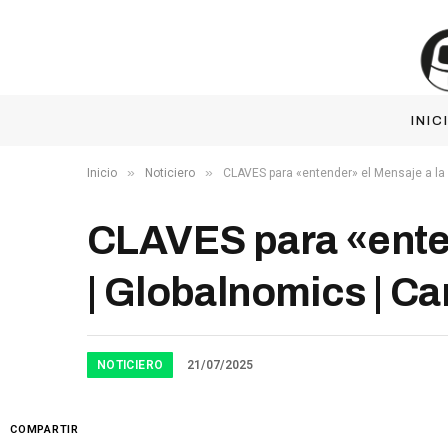
INIC
»
»
Inicio
Noticiero
CLAVES para «entender» el Mensaje a la 
CLAVES para «enten
| Globalnomics | C
NOTICIERO
21/07/2025
COMPARTIR