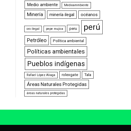
Medio ambiente
Medioammbiente
Minería
minería ilegal
océanos
perú
peru
oro ilegal
pepe mujica
Petróleo
Política ambiental
Políticas ambientales
Pueblos indígenas
rolexgate
Tala
Rafael López Aliaga
Áreas Naturales Protegidas
áreas naturales protegidas