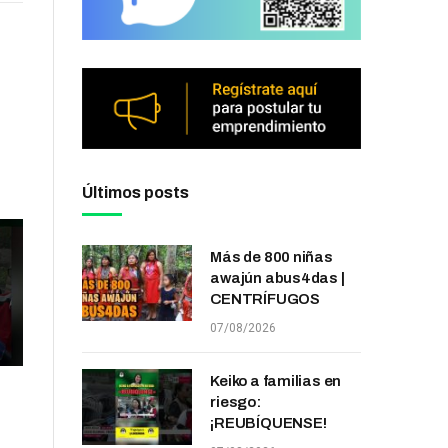
Últimos posts
Más de 800 niñas
awajún abus4das |
CENTRÍFUGOS
07/08/2026
Keiko a familias en
riesgo:
¡REUBÍQUENSE!