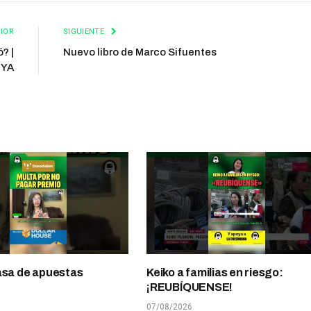
IOR
SIGUIENTE
? |
Nuevo libro de Marco Sifuentes
lYA
asa de apuestas
Keiko a familias en riesgo:
¡REUBÍQUENSE!
07/08/2026