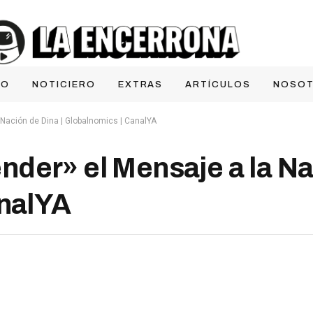
IO
NOTICIERO
EXTRAS
ARTÍCULOS
NOSO
Nación de Dina | Globalnomics | CanalYA
der» el Mensaje a la Na
analYA