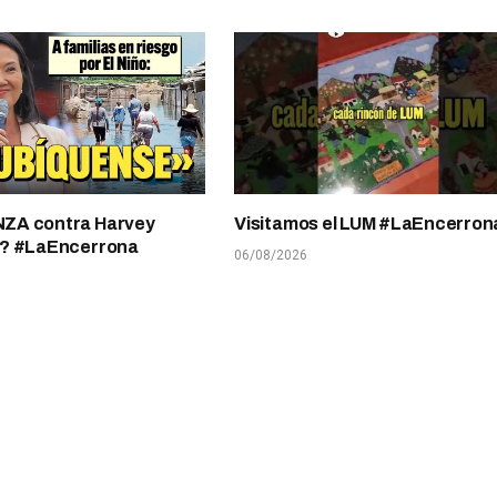
A contra Harvey
Visitamos el LUM #LaEncerron
? #LaEncerrona
06/08/2026