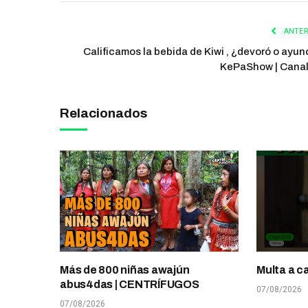
ANTER
Calificamos la bebida de Kiwi , ¿devoró o ayunó
KePaShow | Cana
Relacionados
Más de 800 niñas awajún
Multa a c
abus4das | CENTRÍFUGOS
07/08/2026
07/08/2026