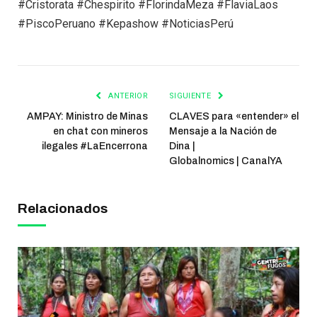
#Cristorata #Chespirito #FlorindaMeza #FlaviaLaos
#PiscoPeruano #Kepashow #NoticiasPerú
ANTERIOR
SIGUIENTE
AMPAY: Ministro de Minas
CLAVES para «entender» el
en chat con mineros
Mensaje a la Nación de
ilegales #LaEncerrona
Dina |
Globalnomics | CanalYA
Relacionados