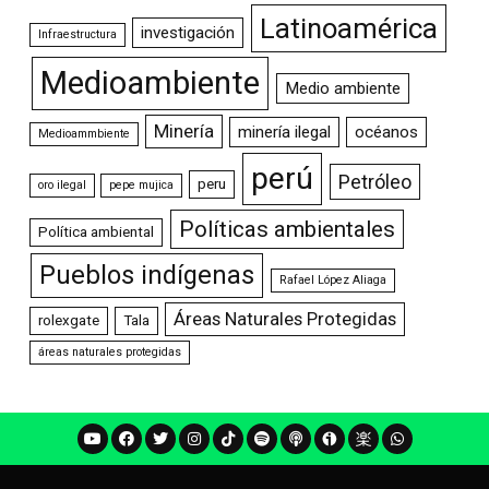
Latinoamérica
investigación
Infraestructura
Medioambiente
Medio ambiente
Minería
minería ilegal
océanos
Medioammbiente
perú
Petróleo
peru
oro ilegal
pepe mujica
Políticas ambientales
Política ambiental
Pueblos indígenas
Rafael López Aliaga
Áreas Naturales Protegidas
rolexgate
Tala
áreas naturales protegidas