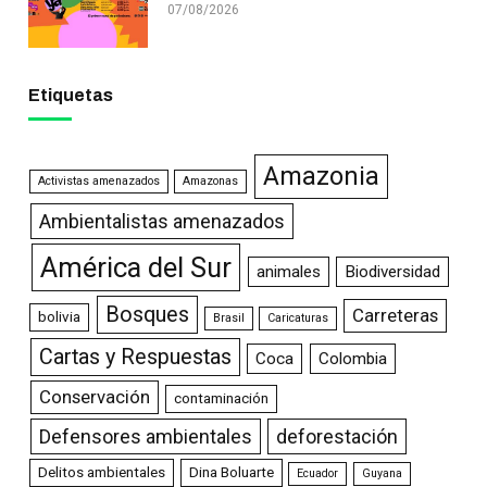
07/08/2026
Etiquetas
Amazonia
Activistas amenazados
Amazonas
Ambientalistas amenazados
América del Sur
animales
Biodiversidad
Bosques
Carreteras
bolivia
Brasil
Caricaturas
Cartas y Respuestas
Coca
Colombia
Conservación
contaminación
Defensores ambientales
deforestación
Delitos ambientales
Dina Boluarte
Ecuador
Guyana