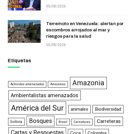
05/08/2026
Terremoto en Venezuela: alertan por
escombros arrojados al mar y
riesgos para la salud
05/08/2026
Etiquetas
Amazonia
Activistas amenazados
Amazonas
Ambientalistas amenazados
América del Sur
animales
Biodiversidad
Bosques
Carreteras
bolivia
Brasil
Caricaturas
Cartas y Respuestas
Coca
Colombia