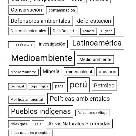
Conservación
contaminación
Defensores ambientales
deforestación
Delitos ambientales
Dina Boluarte
Ecuador
Guyana
Latinoamérica
investigación
Infraestructura
Medioambiente
Medio ambiente
Minería
minería ilegal
océanos
Medioammbiente
perú
Petróleo
peru
oro ilegal
pepe mujica
Políticas ambientales
Política ambiental
Pueblos indígenas
Rafael López Aliaga
Áreas Naturales Protegidas
rolexgate
Tala
áreas naturales protegidas