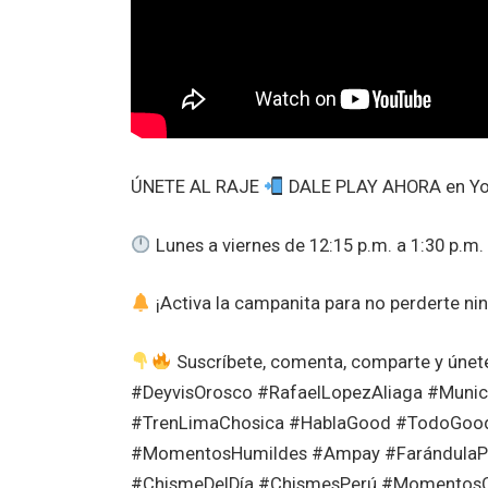
ÚNETE AL RAJE
DALE PLAY AHORA en You
Lunes a viernes de 12:15 p.m. a 1:30 p.m.
¡Activa la campanita para no perderte ni
Suscríbete, comenta, comparte y únete a
#DeyvisOrosco #RafaelLopezAliaga #Munic
#TrenLimaChosica #HablaGood #TodoGood #
#MomentosHumildes #Ampay #FarándulaPer
#ChismeDelDía #ChismesPerú #MomentosCr