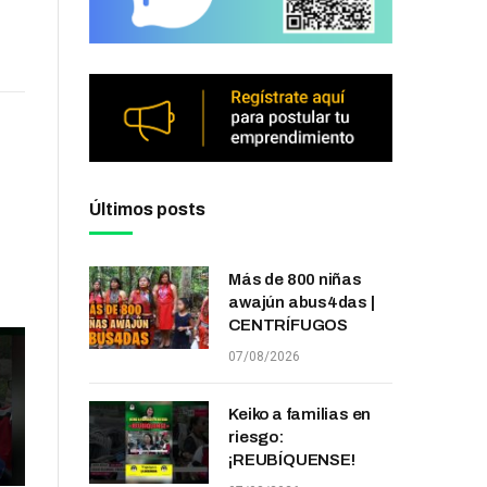
Últimos posts
Más de 800 niñas
awajún abus4das |
CENTRÍFUGOS
07/08/2026
Keiko a familias en
riesgo:
¡REUBÍQUENSE!