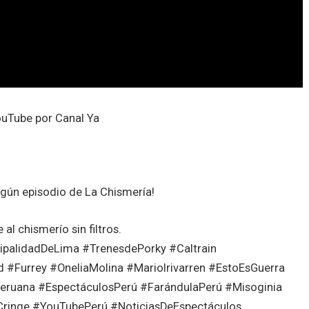
Tube por Canal Ya
ngún episodio de La Chismería!
l chismerío sin filtros.
ipalidadDeLima #TrenesdePorky #Caltrain
Furrey #OneliaMolina #MarioIrivarren #EstoEsGuerra
uana #EspectáculosPerú #FarándulaPerú #Misoginia
inge #YouTubePerú #NoticiasDeEspectáculos