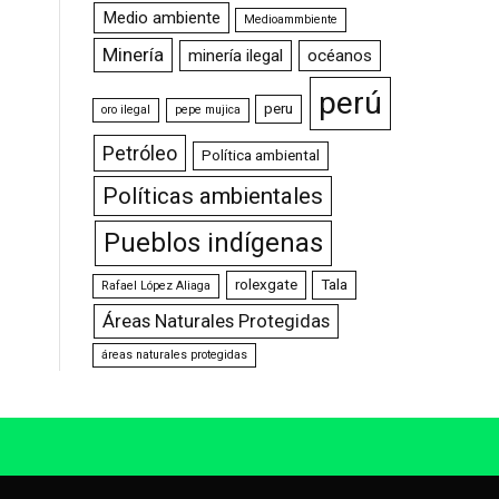
Medio ambiente
Medioammbiente
Minería
minería ilegal
océanos
perú
peru
oro ilegal
pepe mujica
Petróleo
Política ambiental
Políticas ambientales
Pueblos indígenas
rolexgate
Tala
Rafael López Aliaga
Áreas Naturales Protegidas
áreas naturales protegidas