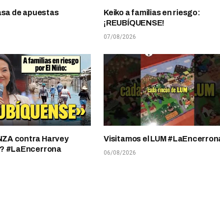
asa de apuestas
Keiko a familias en riesgo:
¡REUBÍQUENSE!
07/08/2026
A contra Harvey
Visitamos el LUM #LaEncerron
? #LaEncerrona
06/08/2026