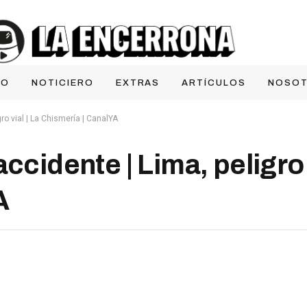
IO
NOTICIERO
EXTRAS
ARTÍCULOS
NOSO
gro vial | La Chismería | CanalYA
ccidente | Lima, peligro v
A