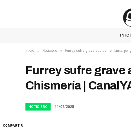
INIC
»
»
Inicio
Noticiero
Furrey sufre grave accidente | Lima, peli
Furrey sufre grave a
Chismería | CanalY
NOTICIERO
11/07/2025
COMPARTIR