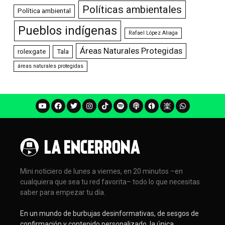
Políticas ambientales
Política ambiental
Pueblos indígenas
Rafael López Aliaga
Áreas Naturales Protegidas
rolexgate
Tala
áreas naturales protegidas
Mini noticiero de lunes a viernes, en 20 minutos –en
cualquiera que sea tu red favorita– todo lo que necesitas
saber para empezar tu día.
En un mundo de burbujas desinformativas, de sesgos de
confirmación y contenido personalizado, la única