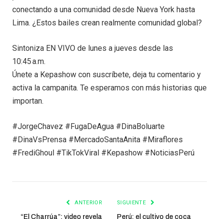
conectando a una comunidad desde Nueva York hasta
Lima. ¿Estos bailes crean realmente comunidad global?
Sintoniza EN VIVO de lunes a jueves desde las
10:45 a.m.
Únete a Kepashow con suscríbete, deja tu comentario y
activa la campanita. Te esperamos con más historias que
importan.
#JorgeChavez #FugaDeAgua #DinaBoluarte
#DinaVsPrensa #MercadoSantaAnita #Miraflores
#FrediGhoul #TikTokViral #Kepashow #NoticiasPerú
ANTERIOR
SIGUIENTE
“El Charrúa”: video revela
Perú: el cultivo de coca