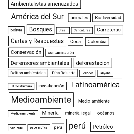
Ambientalistas amenazados
América del Sur
animales
Biodiversidad
Bosques
Carreteras
bolivia
Brasil
Caricaturas
Cartas y Respuestas
Coca
Colombia
Conservación
contaminación
Defensores ambientales
deforestación
Delitos ambientales
Dina Boluarte
Ecuador
Guyana
Latinoamérica
investigación
Infraestructura
Medioambiente
Medio ambiente
Minería
minería ilegal
océanos
Medioammbiente
perú
Petróleo
peru
oro ilegal
pepe mujica