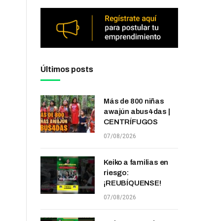
Últimos posts
Más de 800 niñas
awajún abus4das |
CENTRÍFUGOS
07/08/2026
Keiko a familias en
riesgo:
¡REUBÍQUENSE!
07/08/2026