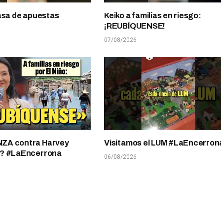
asa de apuestas
Keiko a familias en riesgo:
¡REUBÍQUENSE!
07/08/2026
A contra Harvey
Visitamos el LUM #LaEncerron
? #LaEncerrona
06/08/2026