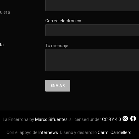
quiera
Correo electrónico
ta
Tu mensaje
La Encerrona by
Marco Sifuentes
is licensed under
CC BY 4.0
Con el apoyo de
Internews
. Diseño y desarrollo
Carmi Candellero
.