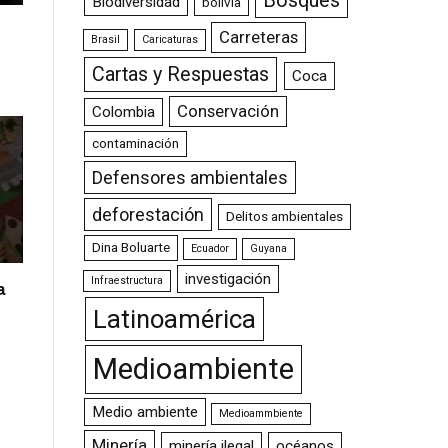
Bosques
Biodiversidad
bolivia
Carreteras
Brasil
Caricaturas
Cartas y Respuestas
Coca
Conservación
Colombia
contaminación
Defensores ambientales
deforestación
Delitos ambientales
Dina Boluarte
Ecuador
Guyana
investigación
Infraestructura
a
Latinoamérica
Medioambiente
Medio ambiente
Medioammbiente
Minería
minería ilegal
océanos