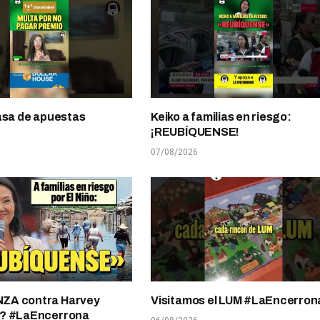
asa de apuestas
Keiko a familias en riesgo:
¡REUBÍQUENSE!
07/08/2026
A contra Harvey
Visitamos el LUM #LaEncerron
? #LaEncerrona