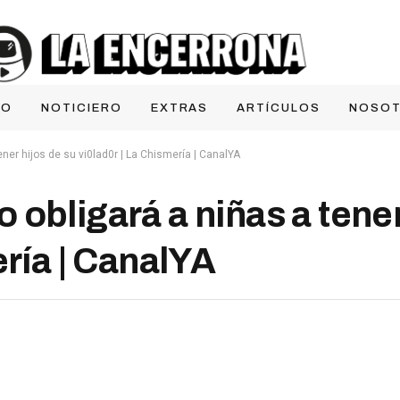
IO
NOTICIERO
EXTRAS
ARTÍCULOS
NOSO
ner hijos de su vi0lad0r | La Chismería | CanalYA
obligará a niñas a tener
ería | CanalYA