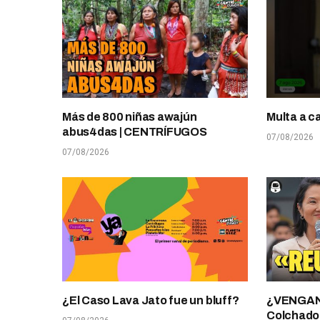
Más de 800 niñas awajún
Multa a c
abus4das | CENTRÍFUGOS
07/08/2026
07/08/2026
¿El Caso Lava Jato fue un bluff?
¿VENGANZ
Colchado