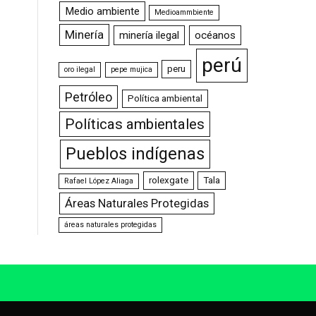
Medio ambiente
Medioammbiente
Minería
minería ilegal
océanos
perú
peru
oro ilegal
pepe mujica
Petróleo
Política ambiental
Políticas ambientales
Pueblos indígenas
rolexgate
Tala
Rafael López Aliaga
Áreas Naturales Protegidas
áreas naturales protegidas