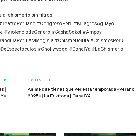
l chismerío sin filtros.
o #TeatroPeruano #CongresoPeru #MilagrosAguayo
e #ViolenciadeGénero #SashaSokol #Ampay
rándulaPerú #Misoginia #ChismeDelDía #ChismesPerú
DeEspectáculos #Chollywood #CanalYa #LaChismeria
IOR
SIGUIENTE
s |
Anime que tienes que ver esta temporada «verano
 Ya
2025» | La Frikitona | CanalYA