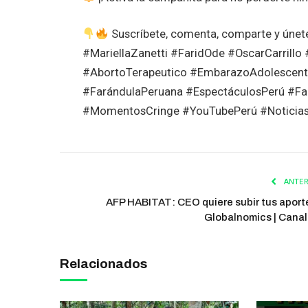
Suscríbete, comenta, comparte y únete a
#MariellaZanetti #FaridOde #OscarCarrill
#AbortoTerapeutico #EmbarazoAdolescent
#FarándulaPeruana #EspectáculosPerú #Fa
#MomentosCringe #YouTubePerú #Noticias
ANTER
AFP HABITAT: CEO quiere subir tus aporte
Globalnomics | Canal
Relacionados