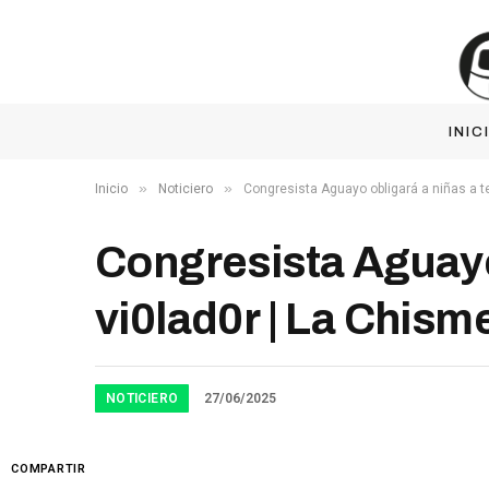
INIC
»
»
Inicio
Noticiero
Congresista Aguayo obligará a niñas a te
Congresista Aguayo 
vi0lad0r | La Chism
NOTICIERO
27/06/2025
COMPARTIR