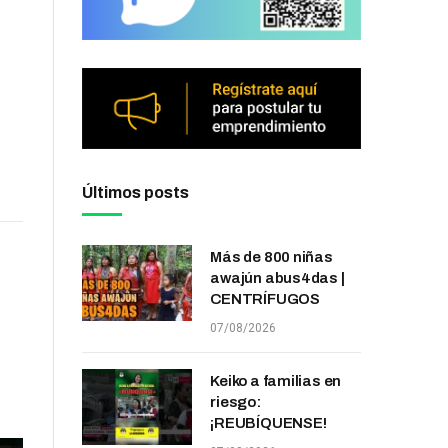
Últimos posts
Más de 800 niñas
awajún abus4das |
CENTRÍFUGOS
07/08/2026
Keiko a familias en
riesgo:
¡REUBÍQUENSE!