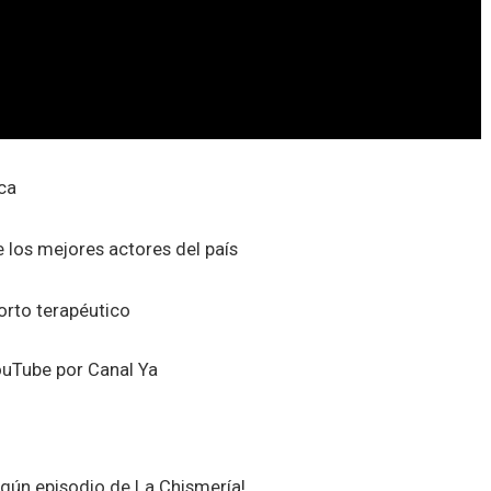
ica
 los mejores actores del país
rto terapéutico
Tube por Canal Ya
ngún episodio de La Chismería!