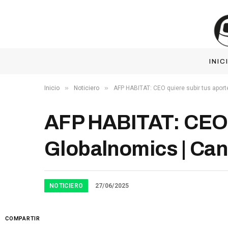
INIC
»
»
Inicio
Noticiero
AFP HABITAT: CEO quiere subir tus aport
AFP HABITAT: CEO q
Globalnomics | Can
NOTICIERO
27/06/2025
COMPARTIR