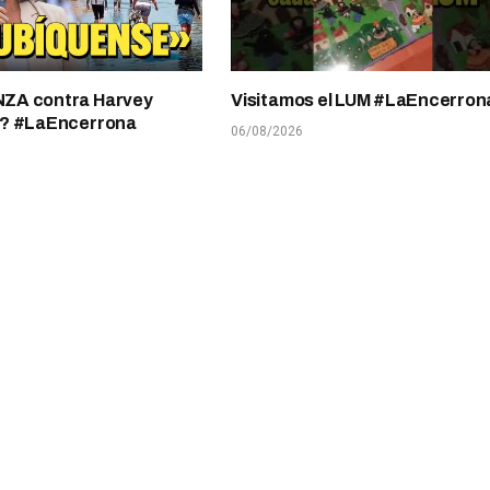
A contra Harvey
Visitamos el LUM #LaEncerron
? #LaEncerrona
06/08/2026