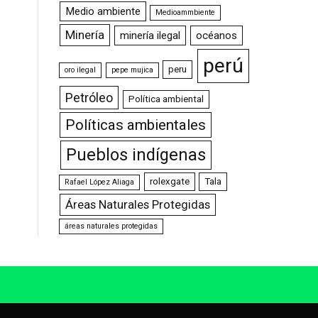
Medio ambiente
Medioammbiente
Minería
minería ilegal
océanos
perú
peru
oro ilegal
pepe mujica
Petróleo
Política ambiental
Políticas ambientales
Pueblos indígenas
rolexgate
Tala
Rafael López Aliaga
Áreas Naturales Protegidas
áreas naturales protegidas