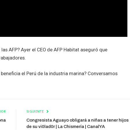
a las AFP? Ayer el CEO de AFP Habitat aseguró que
rabajadores.
 beneficia el Perú de la industria marina? Conversamos
IOR
SIGUIENTE
ona
Congresista Aguayo obligará a niñas a tener hijos
de su vi0lad0r | La Chismería | CanalYA