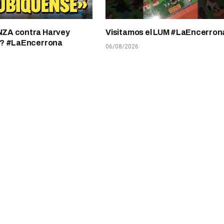
A contra Harvey
Visitamos el LUM #LaEncerron
? #LaEncerrona
06/08/2026