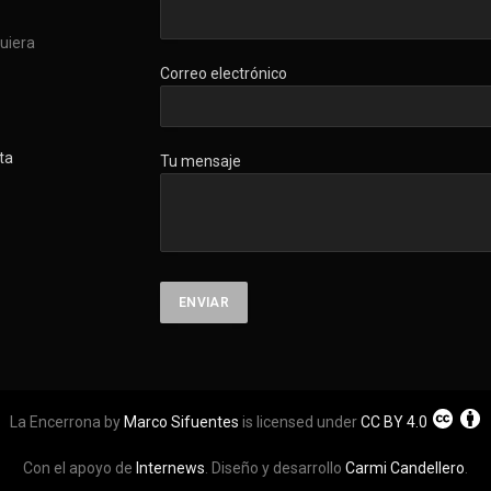
quiera
Correo electrónico
ta
Tu mensaje
La Encerrona by
Marco Sifuentes
is licensed under
CC BY 4.0
Con el apoyo de
Internews
. Diseño y desarrollo
Carmi Candellero
.