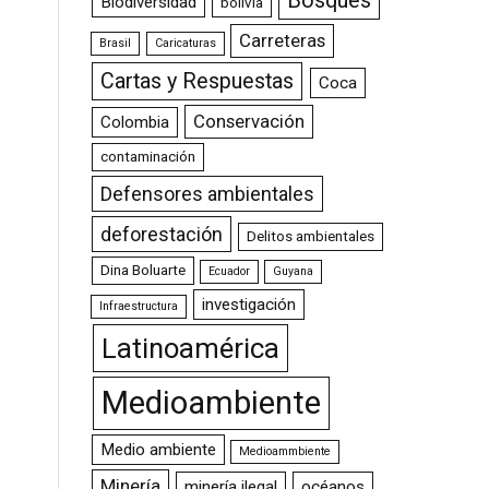
Bosques
Biodiversidad
bolivia
Carreteras
Brasil
Caricaturas
Cartas y Respuestas
Coca
Conservación
Colombia
contaminación
Defensores ambientales
deforestación
Delitos ambientales
Dina Boluarte
Ecuador
Guyana
investigación
Infraestructura
Latinoamérica
Medioambiente
Medio ambiente
Medioammbiente
Minería
minería ilegal
océanos