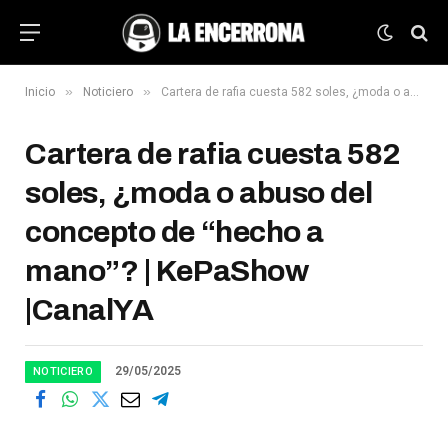
»
»
Inicio
Noticiero
Cartera de rafia cuesta 582 soles, ¿moda o abuso del concepto de “hecho a mano”? | KePaShow |CanalYA
Cartera de rafia cuesta 582
soles, ¿moda o abuso del
concepto de “hecho a
mano”? | KePaShow
|CanalYA
29/05/2025
NOTICIERO