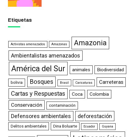
Etiquetas
Amazonia
Activistas amenazados
Amazonas
Ambientalistas amenazados
América del Sur
animales
Biodiversidad
Bosques
Carreteras
bolivia
Brasil
Caricaturas
Cartas y Respuestas
Coca
Colombia
Conservación
contaminación
Defensores ambientales
deforestación
Delitos ambientales
Dina Boluarte
Ecuador
Guyana