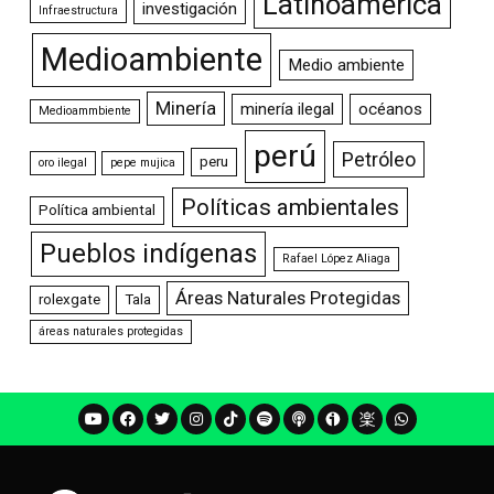
Latinoamérica
investigación
Infraestructura
Medioambiente
Medio ambiente
Minería
minería ilegal
océanos
Medioammbiente
perú
Petróleo
peru
oro ilegal
pepe mujica
Políticas ambientales
Política ambiental
Pueblos indígenas
Rafael López Aliaga
Áreas Naturales Protegidas
rolexgate
Tala
áreas naturales protegidas