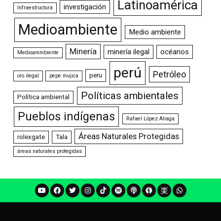
Latinoamérica
investigación
Infraestructura
Medioambiente
Medio ambiente
Minería
minería ilegal
océanos
Medioammbiente
perú
Petróleo
peru
oro ilegal
pepe mujica
Políticas ambientales
Política ambiental
Pueblos indígenas
Rafael López Aliaga
Áreas Naturales Protegidas
rolexgate
Tala
áreas naturales protegidas