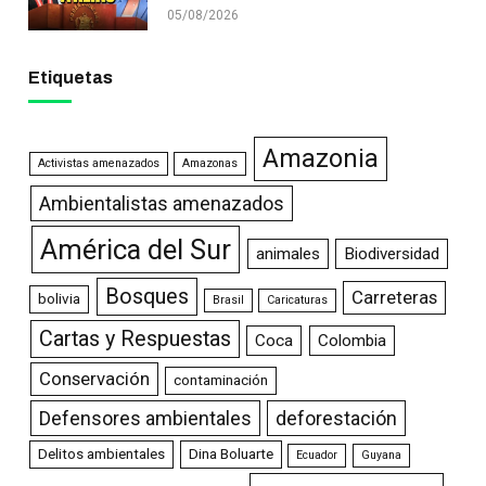
05/08/2026
Etiquetas
Amazonia
Activistas amenazados
Amazonas
Ambientalistas amenazados
América del Sur
animales
Biodiversidad
Bosques
Carreteras
bolivia
Brasil
Caricaturas
Cartas y Respuestas
Coca
Colombia
Conservación
contaminación
Defensores ambientales
deforestación
Delitos ambientales
Dina Boluarte
Ecuador
Guyana