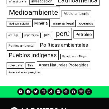
Latinoamérica
investigación
Infraestructura
Medioambiente
Medio ambiente
Minería
minería ilegal
océanos
Medioammbiente
perú
Petróleo
peru
oro ilegal
pepe mujica
Políticas ambientales
Política ambiental
Pueblos indígenas
Rafael López Aliaga
Áreas Naturales Protegidas
rolexgate
Tala
áreas naturales protegidas