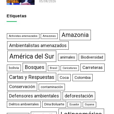
05/08/2026
Etiquetas
Amazonia
Activistas amenazados
Amazonas
Ambientalistas amenazados
América del Sur
animales
Biodiversidad
Bosques
Carreteras
bolivia
Brasil
Caricaturas
Cartas y Respuestas
Coca
Colombia
Conservación
contaminación
Defensores ambientales
deforestación
Delitos ambientales
Dina Boluarte
Ecuador
Guyana