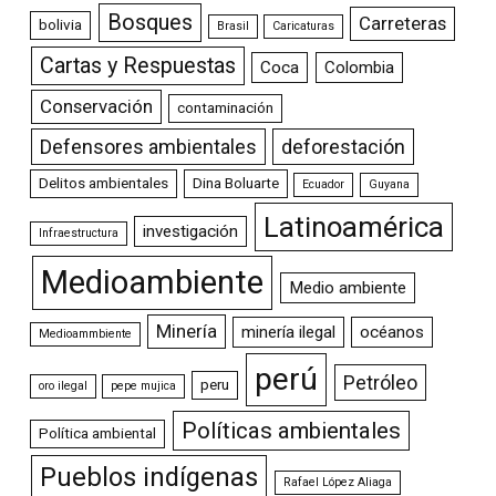
Bosques
Carreteras
bolivia
Brasil
Caricaturas
Cartas y Respuestas
Coca
Colombia
Conservación
contaminación
Defensores ambientales
deforestación
Delitos ambientales
Dina Boluarte
Ecuador
Guyana
Latinoamérica
investigación
Infraestructura
Medioambiente
Medio ambiente
Minería
minería ilegal
océanos
Medioammbiente
perú
Petróleo
peru
oro ilegal
pepe mujica
Políticas ambientales
Política ambiental
Pueblos indígenas
Rafael López Aliaga