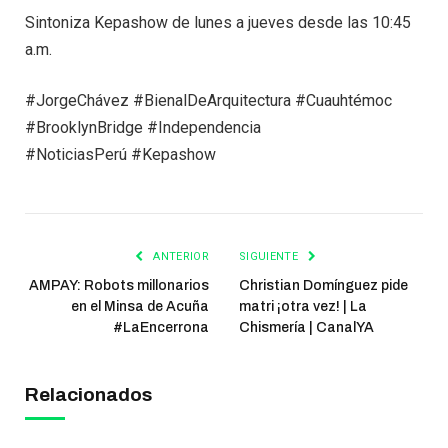
Sintoniza Kepashow de lunes a jueves desde las 10:45
a.m.
#JorgeChávez #BienalDeArquitectura #Cuauhtémoc
#BrooklynBridge #Independencia
#NoticiasPerú #Kepashow
ANTERIOR
SIGUIENTE
AMPAY: Robots millonarios
Christian Domínguez pide
en el Minsa de Acuña
matri ¡otra vez! | La
#LaEncerrona
Chismería | CanalYA
Relacionados