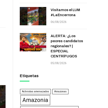
Visitamos el LUM
#LaEncerrona
06/08/2026
ALERTA: ¿Los
peores candidatos
regionales? |
ESPECIAL
CENTRÍFUGOS
05/08/2026
Etiquetas
Activistas amenazados
Amazonas
Amazonia