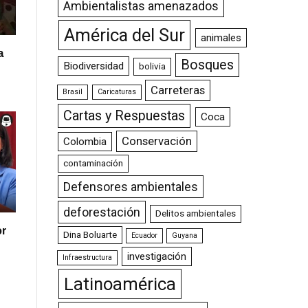
Ambientalistas amenazados
América del Sur
animales
a
Bosques
Biodiversidad
bolivia
Carreteras
Brasil
Caricaturas
Cartas y Respuestas
Coca
Conservación
Colombia
contaminación
Defensores ambientales
deforestación
Delitos ambientales
or
Dina Boluarte
Ecuador
Guyana
investigación
Infraestructura
Latinoamérica