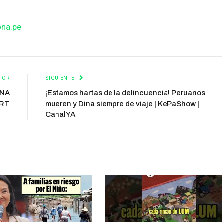
ona.pe
IOR
SIGUIENTE
INA
¡Estamos hartas de la delincuencia! Peruanos
ORT
mueren y Dina siempre de viaje | KePaShow |
CanalYA