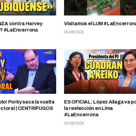
A contra Harvey
Visitamos el LUM #LaEncerron
? #LaEncerrona
06/08/2026
plo! Porky saca la vuelta
ES OFICIAL: López Aliaga va p
electoral | CENTRÍFUGOS
la reelección en Lima
#LaEncerrona
05/08/2026