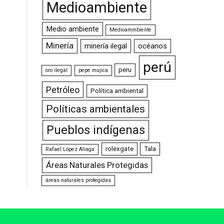
Medioambiente
Medio ambiente
Medioammbiente
Minería
minería ilegal
océanos
perú
peru
oro ilegal
pepe mujica
Petróleo
Política ambiental
Políticas ambientales
Pueblos indígenas
rolexgate
Tala
Rafael López Aliaga
Áreas Naturales Protegidas
áreas naturales protegidas