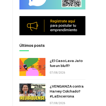
Últimos posts
¿El Caso Lava Jato
fue un bluff?
07/08/2026
¿VENGANZA contra
Harvey Colchado?
#LaEncerrona
07/08/2026