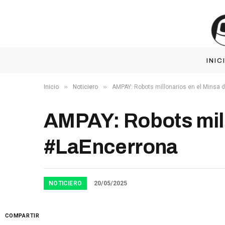
INIC
»
»
Inicio
Noticiero
AMPAY: Robots millonarios en el Minsa
AMPAY: Robots mill
#LaEncerrona
NOTICIERO
20/05/2025
COMPARTIR