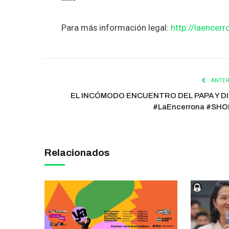
****
Para más información legal:
http://laencerr
ANTER
EL INCÓMODO ENCUENTRO DEL PAPA Y D
#LaEncerrona #SH
Relacionados