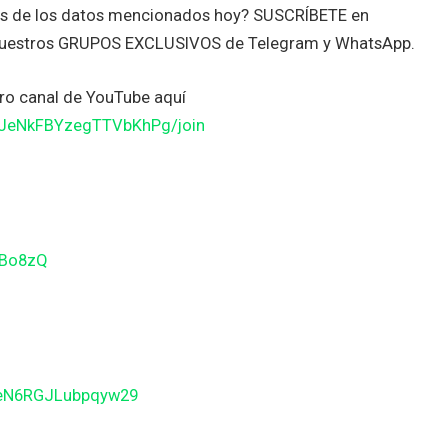
tes de los datos mencionados hoy? SUSCRÍBETE en
nuestros GRUPOS EXCLUSIVOS de Telegram y WhatsApp.
o canal de YouTube aquí
JJeNkFBYzegTTVbKhPg/join
gBo8zQ
BeN6RGJLubpqyw29