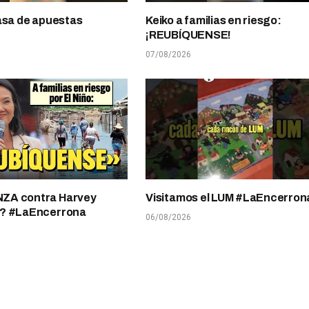
asa de apuestas
Keiko a familias en riesgo:
¡REUBÍQUENSE!
07/08/2026
A contra Harvey
Visitamos el LUM #LaEncerron
? #LaEncerrona
06/08/2026