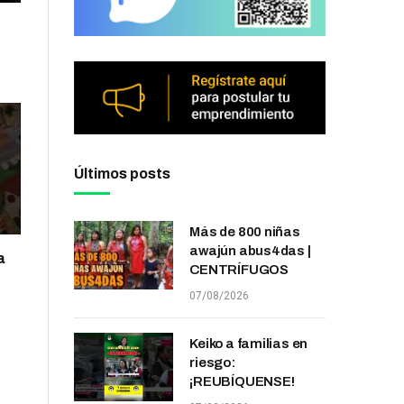
Últimos posts
Más de 800 niñas
awajún abus4das |
a
CENTRÍFUGOS
07/08/2026
Keiko a familias en
riesgo:
¡REUBÍQUENSE!