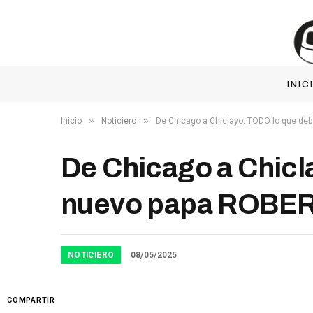
INIC
»
»
Inicio
Noticiero
De Chicago a Chiclayo: TODO lo que d
De Chicago a Chicl
nuevo papa ROBE
NOTICIERO
08/05/2025
COMPARTIR