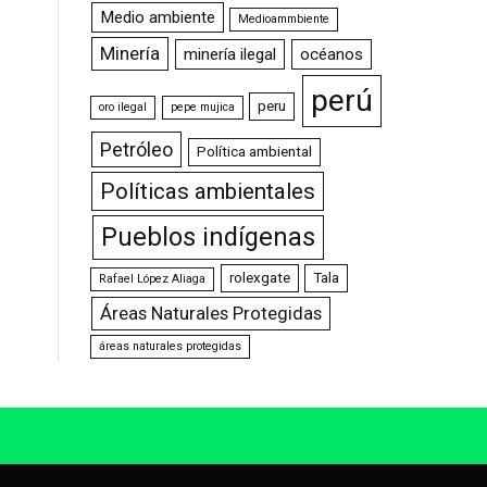
Medio ambiente
Medioammbiente
Minería
minería ilegal
océanos
perú
peru
oro ilegal
pepe mujica
Petróleo
Política ambiental
Políticas ambientales
Pueblos indígenas
rolexgate
Tala
Rafael López Aliaga
Áreas Naturales Protegidas
áreas naturales protegidas