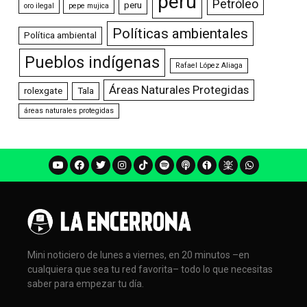
perú
Petróleo
peru
oro ilegal
pepe mujica
Políticas ambientales
Política ambiental
Pueblos indígenas
Rafael López Aliaga
Áreas Naturales Protegidas
rolexgate
Tala
áreas naturales protegidas
Mini noticiero de lunes a viernes, en 20 minutos –en
cualquiera que sea tu red favorita– todo lo que necesitas
saber para empezar tu día.