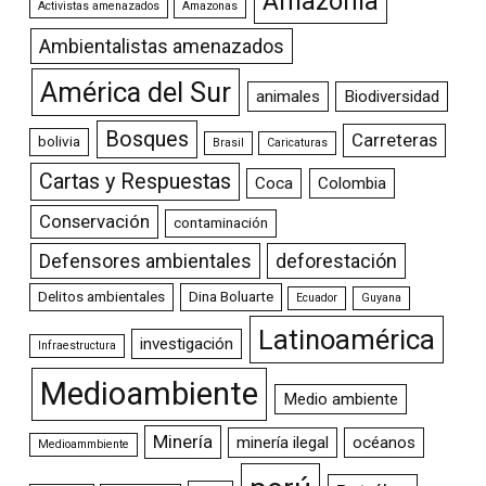
Amazonia
Activistas amenazados
Amazonas
Ambientalistas amenazados
América del Sur
animales
Biodiversidad
Bosques
Carreteras
bolivia
Brasil
Caricaturas
Cartas y Respuestas
Coca
Colombia
Conservación
contaminación
Defensores ambientales
deforestación
Delitos ambientales
Dina Boluarte
Ecuador
Guyana
Latinoamérica
investigación
Infraestructura
Medioambiente
Medio ambiente
Minería
minería ilegal
océanos
Medioammbiente