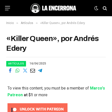
»
»
Inicio
Artículos
«Killer Queen», por Andrés Edery
«Killer Queen», por Andrés
Edery
16/04/2025
ARTÍCULOS
To view this content, you must be a member of
Marco's
Patreon
at $1
or more
UNLOCK WITH PATREON