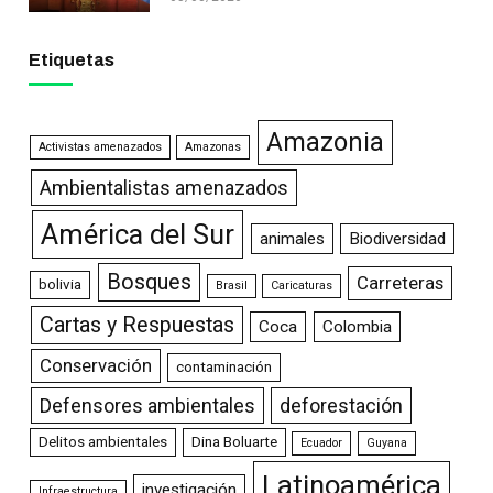
Etiquetas
Amazonia
Activistas amenazados
Amazonas
Ambientalistas amenazados
América del Sur
animales
Biodiversidad
Bosques
Carreteras
bolivia
Brasil
Caricaturas
Cartas y Respuestas
Coca
Colombia
Conservación
contaminación
Defensores ambientales
deforestación
Delitos ambientales
Dina Boluarte
Ecuador
Guyana
Latinoamérica
investigación
Infraestructura