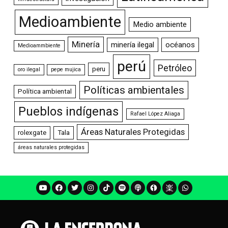
Medioambiente
Medio ambiente
Minería
minería ilegal
océanos
Medioammbiente
perú
Petróleo
peru
oro ilegal
pepe mujica
Políticas ambientales
Política ambiental
Pueblos indígenas
Rafael López Aliaga
Áreas Naturales Protegidas
rolexgate
Tala
áreas naturales protegidas