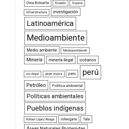
Dina Boluarte
Ecuador
Guyana
investigación
Infraestructura
Latinoamérica
Medioambiente
Medio ambiente
Medioammbiente
Minería
minería ilegal
océanos
perú
peru
oro ilegal
pepe mujica
Petróleo
Política ambiental
Políticas ambientales
Pueblos indígenas
rolexgate
Tala
Rafael López Aliaga
Áreas Naturales Protegidas