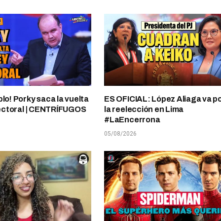
plo! Porky saca la vuelta
ES OFICIAL: López Aliaga va p
electoral | CENTRÍFUGOS
la reelección en Lima
#LaEncerrona
05/08/2026