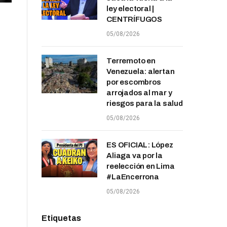
ley electoral |
CENTRÍFUGOS
05/08/2026
Terremoto en
Venezuela: alertan
por escombros
arrojados al mar y
riesgos para la salud
05/08/2026
ES OFICIAL: López
Aliaga va por la
reelección en Lima
#LaEncerrona
05/08/2026
Etiquetas