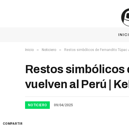
INIC
»
»
Inicio
Noticiero
Restos simbólicos de Fernandito Túpac 
Restos simbólicos
vuelven al Perú | 
NOTICIERO
09/04/2025
COMPARTIR