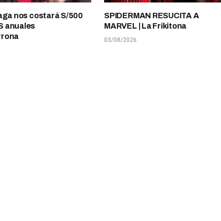
aga nos costará S/500
SPIDERMAN RESUCITA A
 anuales
MARVEL | La Frikitona
rrona
03/08/2026