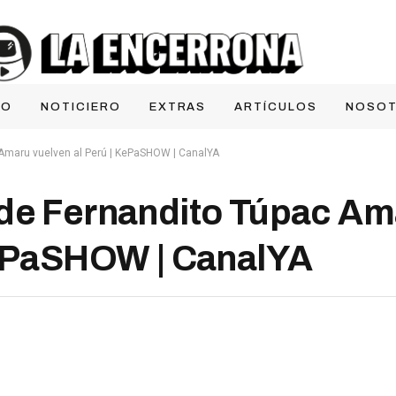
IO
NOTICIERO
EXTRAS
ARTÍCULOS
NOSO
Amaru vuelven al Perú | KePaSHOW | CanalYA
 de Fernandito Túpac Am
KePaSHOW | CanalYA