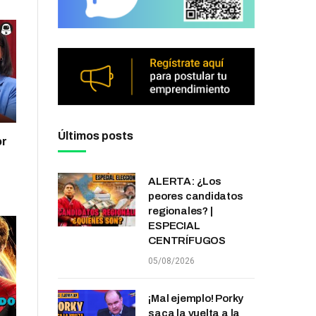
Últimos posts
or
ALERTA: ¿Los
peores candidatos
regionales? |
ESPECIAL
CENTRÍFUGOS
05/08/2026
¡Mal ejemplo! Porky
saca la vuelta a la