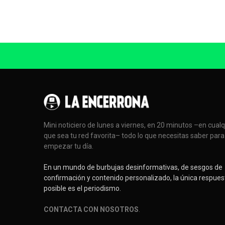
Mini noticiero de lunes a viernes, en 20 minutos –en cual
que sea tu red favorita– todo lo que necesitas saber para
empezar tu día.
En un mundo de burbujas desinformativas, de sesgos de
confirmación y contenido personalizado, la única respues
posible es el periodismo.
CONTACTA CON NOSOTROS
.