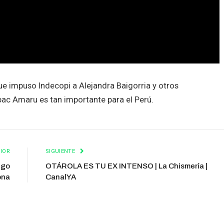
 impuso Indecopi a Alejandra Baigorria y otros
pac Amaru es tan importante para el Perú.
IOR
SIGUIENTE
ugo
OTÁROLA ES TU EX INTENSO | La Chismería |
ona
CanalYA