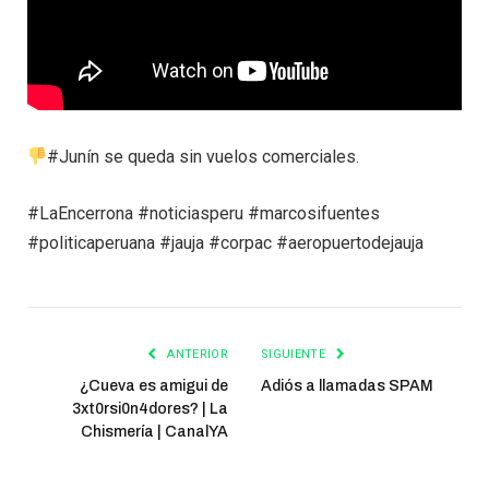
#Junín se queda sin vuelos comerciales.
#LaEncerrona #noticiasperu #marcosifuentes
#politicaperuana #jauja #corpac #aeropuertodejauja
ANTERIOR
SIGUIENTE
¿Cueva es amigui de
Adiós a llamadas SPAM
3xt0rsi0n4dores? | La
Chismería | CanalYA