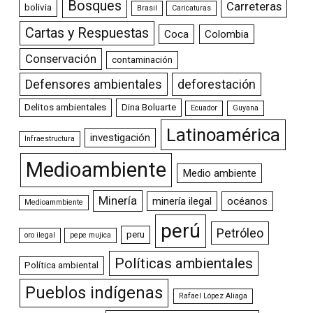
Bosques
Carreteras
bolivia
Brasil
Caricaturas
Cartas y Respuestas
Coca
Colombia
Conservación
contaminación
Defensores ambientales
deforestación
Delitos ambientales
Dina Boluarte
Ecuador
Guyana
Latinoamérica
investigación
Infraestructura
Medioambiente
Medio ambiente
Minería
minería ilegal
océanos
Medioammbiente
perú
Petróleo
peru
oro ilegal
pepe mujica
Políticas ambientales
Política ambiental
Pueblos indígenas
Rafael López Aliaga