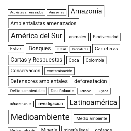
Amazonia
Activistas amenazados
Amazonas
Ambientalistas amenazados
América del Sur
animales
Biodiversidad
Bosques
Carreteras
bolivia
Brasil
Caricaturas
Cartas y Respuestas
Coca
Colombia
Conservación
contaminación
Defensores ambientales
deforestación
Delitos ambientales
Dina Boluarte
Ecuador
Guyana
Latinoamérica
investigación
Infraestructura
Medioambiente
Medio ambiente
Minería
minería ilegal
océanos
Medioammbiente