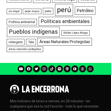
perú
Petróleo
peru
oro ilegal
pepe mujica
Políticas ambientales
Política ambiental
Pueblos indígenas
Rafael López Aliaga
Áreas Naturales Protegidas
rolexgate
Tala
áreas naturales protegidas
Mini noticiero de lunes a viernes, en 20 minutos –en
cualquiera que sea tu red favorita– todo lo que necesitas