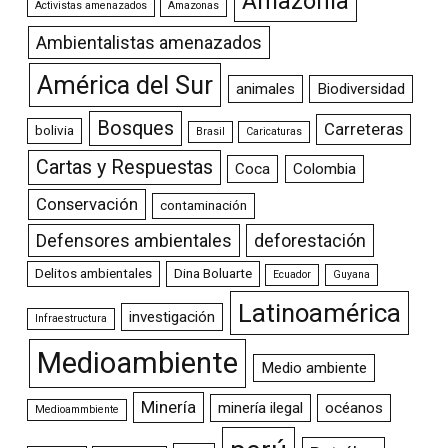
Amazonia
Activistas amenazados
Amazonas
Ambientalistas amenazados
América del Sur
animales
Biodiversidad
Bosques
Carreteras
bolivia
Brasil
Caricaturas
Cartas y Respuestas
Coca
Colombia
Conservación
contaminación
Defensores ambientales
deforestación
Delitos ambientales
Dina Boluarte
Ecuador
Guyana
Latinoamérica
investigación
Infraestructura
Medioambiente
Medio ambiente
Minería
minería ilegal
océanos
Medioammbiente