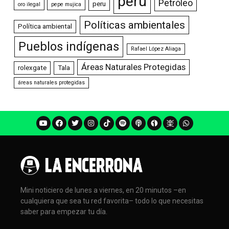
perú
Petróleo
peru
oro ilegal
pepe mujica
Políticas ambientales
Política ambiental
Pueblos indígenas
Rafael López Aliaga
Áreas Naturales Protegidas
rolexgate
Tala
áreas naturales protegidas
Mini noticiero de lunes a viernes, en 20 minutos –en
cualquiera que sea tu red favorita– todo lo que necesitas
saber para empezar tu día.