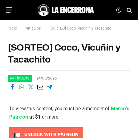
»
»
Inicio
Artículos
[SORTEO] Coco, Vicuñín y Tacachito
[SORTEO] Coco, Vicuñín y
Tacachito
24/03/2025
ARTÍCULOS
To view this content, you must be a member of
Marco's
Patreon
at $1
or more
UNLOCK WITH PATREON