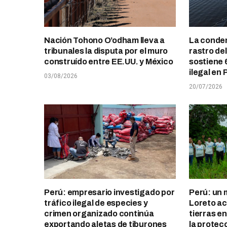
Nación Tohono O’odham lleva a
La conden
tribunales la disputa por el muro
rastro de
construído entre EE.UU. y México
sostiene 
ilegal en 
03/08/2026
20/07/2026
Perú: empresario investigado por
Perú: un 
tráfico ilegal de especies y
Loreto ace
crimen organizado continúa
tierras e
exportando aletas de tiburones
la protec