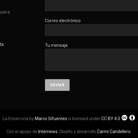
quiera
Correo electrónico
ta
Tu mensaje
La Encerrona by
Marco Sifuentes
is licensed under
CC BY 4.0
Con el apoyo de
Internews
. Diseño y desarrollo
Carmi Candellero
.