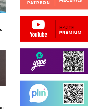
zo
en