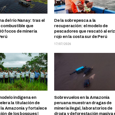
a del río Nanay: tras el
De la sobrepesca a la
l combustible que
recuperación: el modelo de
60 focos de minería
pescadores que rescató al eri
Perú
rojo en la costa sur de Perú
17/07/2026
modelo indígena en
Sobrevuelos en la Amazonía
lera la titulación de
peruana muestran dragas de
n la Amazonía y fortalece
minería ilegal, laboratorios de
ción de los bosques |
droga y deforestación masiva 