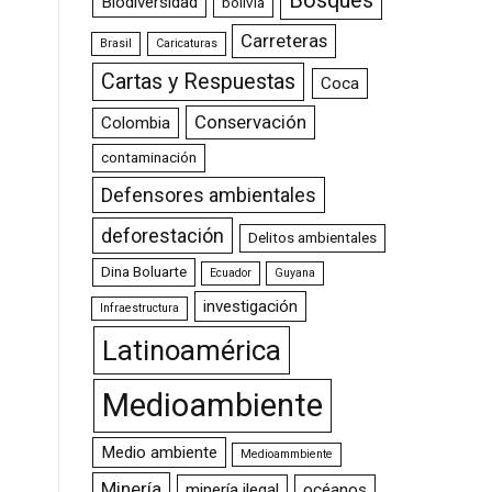
Bosques
Biodiversidad
bolivia
Carreteras
Brasil
Caricaturas
Cartas y Respuestas
Coca
Conservación
Colombia
contaminación
Defensores ambientales
deforestación
Delitos ambientales
Dina Boluarte
Ecuador
Guyana
investigación
Infraestructura
Latinoamérica
Medioambiente
Medio ambiente
Medioammbiente
Minería
minería ilegal
océanos