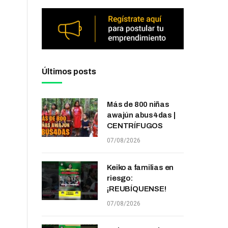
Últimos posts
Más de 800 niñas
awajún abus4das |
CENTRÍFUGOS
07/08/2026
Keiko a familias en
riesgo:
¡REUBÍQUENSE!
07/08/2026