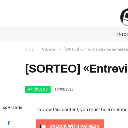
INIC
»
»
Inicio
Artículos
[SORTEO] «Entrevista para ser un fanta
[SORTEO] «Entrevis
ARTÍCULOS
13/03/2025
COMPARTIR
To view this content, you must be a membe
UNLOCK WITH PATREON