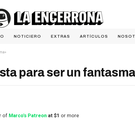
IO
NOTICIERO
EXTRAS
ARTÍCULOS
NOSO
sma»
ta para ser un fantasm
r of
Marco's Patreon
at $1
or more