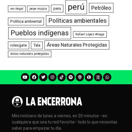
perú
Petróleo
peru
oro ilegal
pepe mujica
Políticas ambientales
Política ambiental
Pueblos indígenas
Rafael López Aliaga
Áreas Naturales Protegidas
rolexgate
Tala
áreas naturales protegidas
Mini noticiero de lunes a viernes, en 20 minutos –en
cualquiera que sea tu red favorita– todo lo que necesitas
saber para empezar tu día.