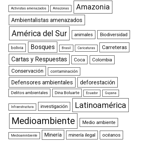
Amazonia
Activistas amenazados
Amazonas
Ambientalistas amenazados
América del Sur
animales
Biodiversidad
Bosques
Carreteras
bolivia
Brasil
Caricaturas
Cartas y Respuestas
Coca
Colombia
Conservación
contaminación
Defensores ambientales
deforestación
Delitos ambientales
Dina Boluarte
Ecuador
Guyana
Latinoamérica
investigación
Infraestructura
Medioambiente
Medio ambiente
Minería
minería ilegal
océanos
Medioammbiente