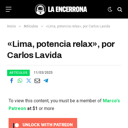
»
»
Inicio
Artículos
«Lima, potencia relax», por Carlos Lavida
«Lima, potencia relax», por
Carlos Lavida
11/03/2025
ARTÍCULOS
To view this content, you must be a member of
Marco's
Patreon
at $1
or more
UNLOCK WITH PATREON