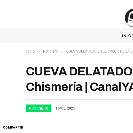
INIC
»
»
Inicio
Noticiero
CUEVA DELATADO EN EL VALOR DE LA VER
CUEVA DELATADO E
Chismería | CanalY
NOTICIERO
10/03/2025
COMPARTIR