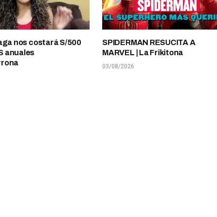
aga nos costará S/500
SPIDERMAN RESUCITA A
 anuales
MARVEL | La Frikitona
rrona
03/08/2026