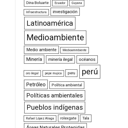
Dina Boluarte
Ecuador
Guyana
investigación
Infraestructura
Latinoamérica
Medioambiente
Medio ambiente
Medioammbiente
Minería
minería ilegal
océanos
perú
peru
oro ilegal
pepe mujica
Petróleo
Política ambiental
Políticas ambientales
Pueblos indígenas
rolexgate
Tala
Rafael López Aliaga
Áreas Naturales Protegidas