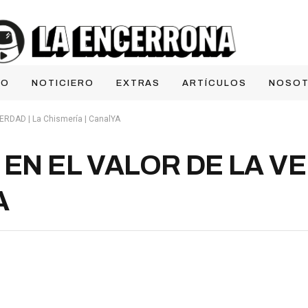
IO
NOTICIERO
EXTRAS
ARTÍCULOS
NOSO
DAD | La Chismería | CanalYA
N EL VALOR DE LA VER
A