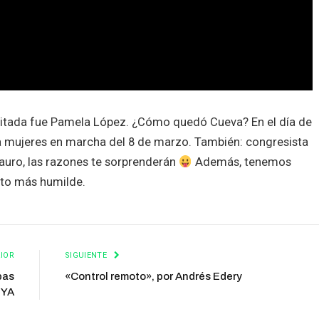
invitada fue Pamela López. ¿Cómo quedó Cueva? En el día de
e a mujeres en marcha del 8 de marzo. También: congresista
auro, las razones te sorprenderán
Además, tenemos
to más humilde.
IOR
SIGUIENTE
bas
«Control remoto», por Andrés Edery
lYA