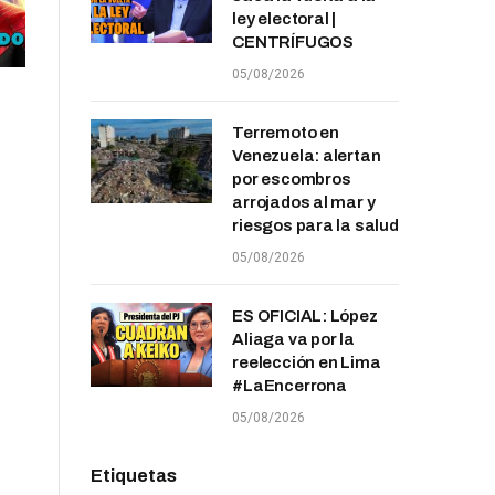
ley electoral |
CENTRÍFUGOS
05/08/2026
Terremoto en
Venezuela: alertan
por escombros
arrojados al mar y
riesgos para la salud
05/08/2026
ES OFICIAL: López
Aliaga va por la
reelección en Lima
#LaEncerrona
05/08/2026
Etiquetas