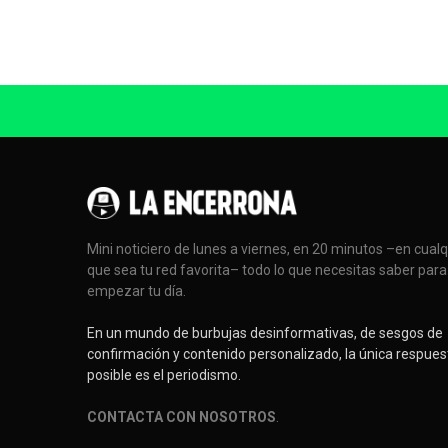
Mini noticiero de lunes a viernes, en 20 minutos –en cual
que sea tu red favorita– todo lo que necesitas saber para
empezar tu día.
En un mundo de burbujas desinformativas, de sesgos de
confirmación y contenido personalizado, la única respues
posible es el periodismo.
CONTACTA CON NOSOTROS
.