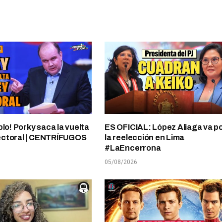
plo! Porky saca la vuelta
ES OFICIAL: López Aliaga va p
electoral | CENTRÍFUGOS
la reelección en Lima
#LaEncerrona
05/08/2026