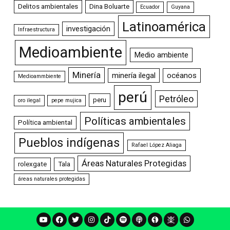
Delitos ambientales
Dina Boluarte
Ecuador
Guyana
Latinoamérica
investigación
Infraestructura
Medioambiente
Medio ambiente
Minería
minería ilegal
océanos
Medioammbiente
perú
Petróleo
peru
oro ilegal
pepe mujica
Políticas ambientales
Política ambiental
Pueblos indígenas
Rafael López Aliaga
Áreas Naturales Protegidas
rolexgate
Tala
áreas naturales protegidas