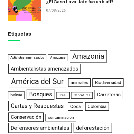
¿El Caso Lava Jato fue un bluff?
07/08/2026
Etiquetas
Amazonia
Activistas amenazados
Amazonas
Ambientalistas amenazados
América del Sur
animales
Biodiversidad
Bosques
Carreteras
bolivia
Brasil
Caricaturas
Cartas y Respuestas
Coca
Colombia
Conservación
contaminación
Defensores ambientales
deforestación